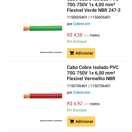
70G 750V 1x 4,00 mm²
Flexível Verde NBR 247-3
Classe 5
1150605401 | 1150605401
por
Cobrecom
R$ 4,58
por
metro
Em Estoque
Adicionar
Cabo Cobre Isolado PVC
70G 750V 1x 6,00 mm²
Flexível Vermelho NBR
247-3 Classe 5
1150706401 | 1150706401
por
Cobrecom
R$ 6,92
por
metro
Em Estoque
Adicionar