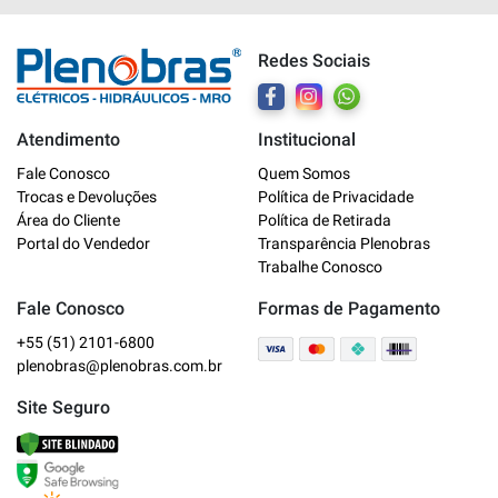
Redes Sociais
Atendimento
Institucional
Fale Conosco
Quem Somos
Trocas e Devoluções
Política de Privacidade
Plenobras
Área do Cliente
Política de Retirada
Online
Portal do Vendedor
Transparência Plenobras
Trabalhe Conosco
Bem vindo a Plenobras! Aqui você
encontra toda a linha de materiais
Fale Conosco
Formas de Pagamento
elétricos, hidráulicos e MRO.
+55 (51) 2101-6800
plenobras@plenobras.com.br
O que você deseja?
Site Seguro
Dúvidas técnicas sobre produtos
Informações sobre um pedido