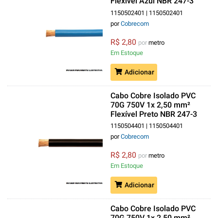
Flexível Azul NBR 247-3
Classe 5
1150502401 | 1150502401
por
Cobrecom
R$ 2,80
por
metro
Em Estoque
Adicionar
Cabo Cobre Isolado PVC
70G 750V 1x 2,50 mm²
Flexível Preto NBR 247-3
Classe 5
1150504401 | 1150504401
por
Cobrecom
R$ 2,80
por
metro
Em Estoque
Adicionar
Cabo Cobre Isolado PVC
70G 750V 1x 2,50 mm²