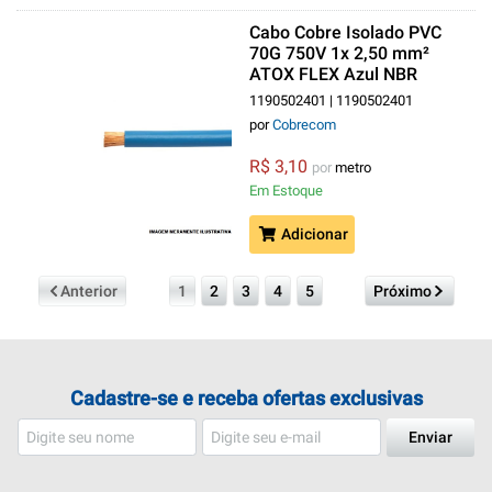
Cabo Cobre Isolado PVC
70G 750V 1x 2,50 mm²
ATOX FLEX Azul NBR
13248 Classe 5
1190502401 | 1190502401
por
Cobrecom
R$ 3,10
por
metro
Em Estoque
Adicionar
Anterior
1
2
3
4
5
Próximo
Cadastre-se e receba ofertas exclusivas
Enviar