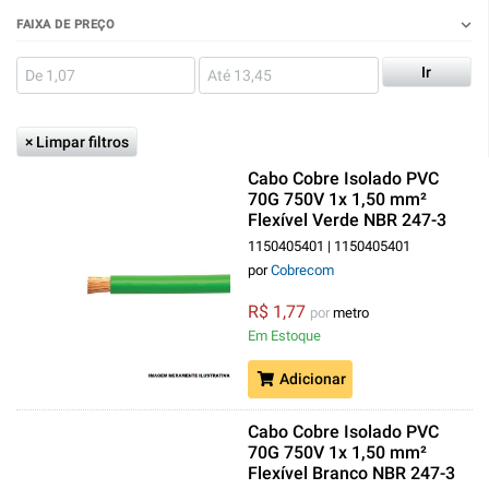
FAIXA DE PREÇO
Ir
× Limpar filtros
Cabo Cobre Isolado PVC
70G 750V 1x 1,50 mm²
Flexível Verde NBR 247-3
Classe 5
1150405401 | 1150405401
por
Cobrecom
R$ 1,77
por
metro
Em Estoque
Adicionar
Cabo Cobre Isolado PVC
70G 750V 1x 1,50 mm²
Flexível Branco NBR 247-3