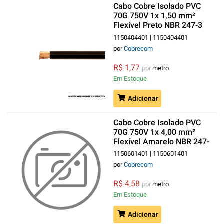
Cabo Cobre Isolado PVC
70G 750V 1x 1,50 mm²
Flexível Preto NBR 247-3
Classe 5
1150404401 | 1150404401
por
Cobrecom
R$ 1,77
por
metro
Em Estoque
Adicionar
Cabo Cobre Isolado PVC
70G 750V 1x 4,00 mm²
Flexível Amarelo NBR 247-
3 Classe 5
1150601401 | 1150601401
por
Cobrecom
R$ 4,58
por
metro
Em Estoque
Adicionar