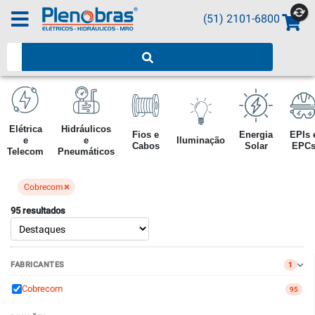
(51) 2101-6800
Pesquisar produtos
Elétrica
Hidráulicos
Fios e
Energia
EPIs 
e
e
Iluminação
Cabos
Solar
EPC
Telecom
Pneumáticos
×
Cobrecom
95 resultados
FABRICANTES
1
Cobrecom
95