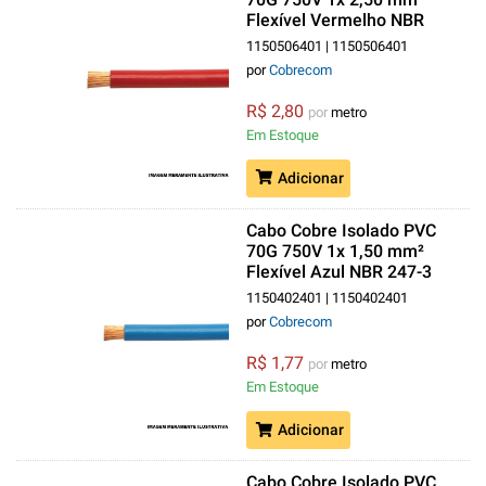
Flexível Vermelho NBR
247-3 Classe 5
1150506401 | 1150506401
por
Cobrecom
R$ 2,80
por
metro
Em Estoque
Adicionar
Cabo Cobre Isolado PVC
70G 750V 1x 1,50 mm²
Flexível Azul NBR 247-3
Classe 5
1150402401 | 1150402401
por
Cobrecom
R$ 1,77
por
metro
Em Estoque
Adicionar
Cabo Cobre Isolado PVC