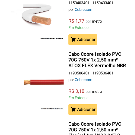
Classe 5
1150403401 | 1150403401
por
Cobrecom
R$ 1,77
por
metro
Em Estoque
Adicionar
Cabo Cobre Isolado PVC
70G 750V 1x 2,50 mm²
ATOX FLEX Vermelho NBR
13248 Classe 5
1190506401 | 1190506401
por
Cobrecom
R$ 3,10
por
metro
Em Estoque
Adicionar
Cabo Cobre Isolado PVC
70G 750V 1x 2,50 mm²