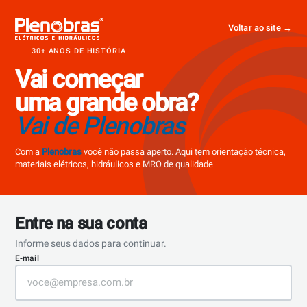
Voltar ao site
→
30+ ANOS DE HISTÓRIA
Vai começar
uma grande obra?
Vai de Plenobras
Com a
Plenobras
você não passa aperto. Aqui tem orientação técnica,
materiais elétricos, hidráulicos e MRO de qualidade
Entre na sua conta
Informe seus dados para continuar.
E-mail