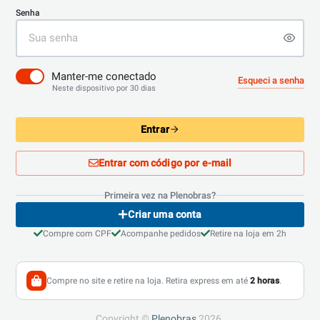
Senha
Plenobras
Online
Bem vindo a Plenobras! Aqui você
Manter-me conectado
encontra toda a linha de materiais
Esqueci a senha
Neste dispositivo por 30 dias
elétricos, hidráulicos e MRO.
Entrar
O que você deseja?
Dúvidas técnicas sobre produtos
Entrar com código por e-mail
Informações sobre um pedido
Primeira vez na Plenobras?
Falar com um atendente
Criar uma conta
Compre com CPF
Acompanhe pedidos
Retire na loja em 2h
Compre no site e retire na loja. Retira express em até
2 horas
.
Copyright ©
Plenobras
2026.