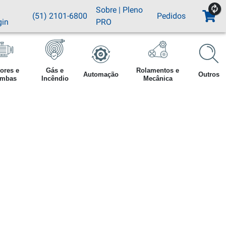
Sobre
|
Pleno
(51) 2101-6800
Pedidos
gin
PRO
ores e
Gás e
Rolamentos e
Automação
Outros
mbas
Incêndio
Mecânica