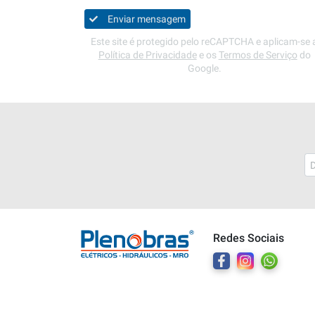
Enviar mensagem
Este site é protegido pelo reCAPTCHA e aplicam-se 
Política de Privacidade
e os
Termos de Serviço
do
Google.
Plenobras
Online
Redes Sociais
Bem vindo a Plenobras! Aqui você
encontra toda a linha de materiais
elétricos, hidráulicos e MRO.