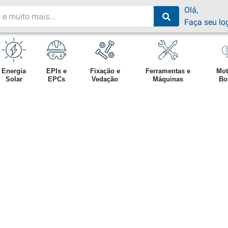
Olá,
Faça seu lo
Energia
EPIs e
Fixação e
Ferramentas e
Mot
Solar
EPCs
Vedação
Máquinas
Bo