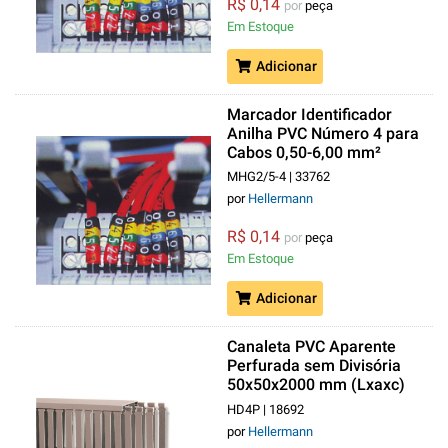
R$ 0,14
por
peça
Em Estoque
Adicionar
Marcador Identificador
Anilha PVC Número 4 para
Cabos 0,50-6,00 mm²
Amarelo MHG2/5
MHG2/5-4 | 33762
por
Hellermann
R$ 0,14
por
peça
Em Estoque
Adicionar
Canaleta PVC Aparente
Perfurada sem Divisória
50x50x2000 mm (Lxaxc)
com Tampa Cinza
HD4P | 18692
Heladuct
por
Hellermann