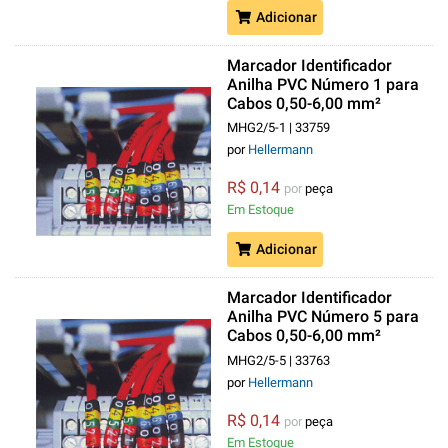
Adicionar
Marcador Identificador
Anilha PVC Número 1 para
Cabos 0,50-6,00 mm²
Amarelo MHG2/5
MHG2/5-1 | 33759
por
Hellermann
R$ 0,14
por
peça
Em Estoque
Adicionar
Marcador Identificador
Anilha PVC Número 5 para
Cabos 0,50-6,00 mm²
Amarelo MHG2/5
MHG2/5-5 | 33763
por
Hellermann
R$ 0,14
por
peça
Em Estoque