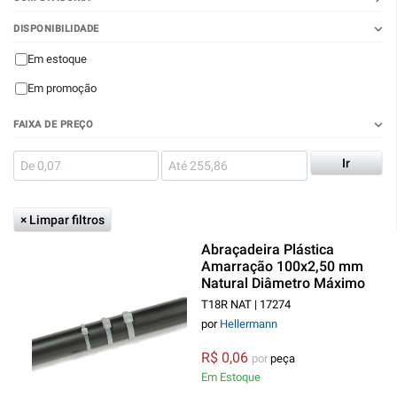
DISPONIBILIDADE
Em estoque
Em promoção
FAIXA DE PREÇO
Ir
× Limpar filtros
Abraçadeira Plástica
Amarração 100x2,50 mm
Natural Diâmetro Máximo
22 mm
T18R NAT | 17274
por
Hellermann
R$ 0,06
por
peça
Em Estoque