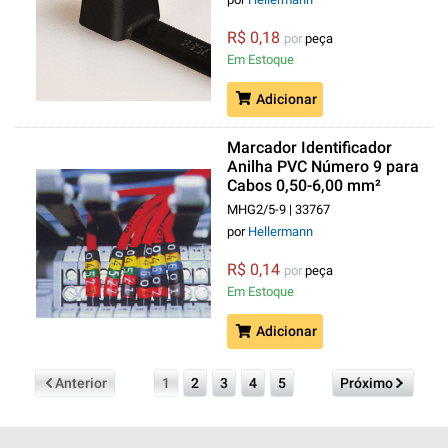
R$ 0,18
por
peça
Em Estoque
Adicionar
Marcador Identificador
Anilha PVC Número 9 para
Cabos 0,50-6,00 mm²
Amarelo MHG2/5
MHG2/5-9 | 33767
por
Hellermann
R$ 0,14
por
peça
Em Estoque
Adicionar
Anterior
1
2
3
4
5
Próximo