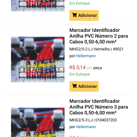
Em Estoque
Adicionar
Marcador Identificador
Anilha PVC Número 2 para
Cabos 0,50-6,00 mm²
Vermelho MHG2/5
MHG2/5-2 LJ Vermelho | 49021
por
Hellermann
R$ 0,14
por
peça
Em Estoque
Adicionar
Marcador Identificador
Anilha PVC Número 3 para
Cabos 0,50-6,00 mm²
Laranja MHG2/5
MHG2/5-3 LJ | 0104037203
por
Hellermann