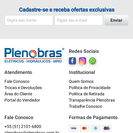
Cadastre-se e receba ofertas exclusivas
Enviar
Redes Sociais
Atendimento
Institucional
Fale Conosco
Quem Somos
Trocas e Devoluções
Política de Privacidade
Plenobras
Área do Cliente
Política de Retirada
Online
Portal do Vendedor
Transparência Plenobras
Trabalhe Conosco
Bem vindo a Plenobras! Aqui você
Fale Conosco
Formas de Pagamento
encontra toda a linha de materiais
elétricos, hidráulicos e MRO.
+55 (51) 2101-6800
plenobras@plenobras.com.br