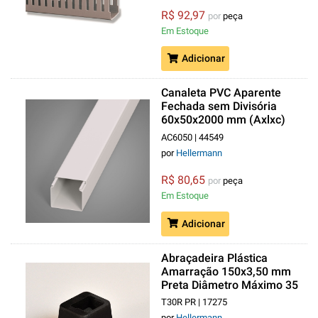
R$ 92,97
por
peça
Em Estoque
Adicionar
Canaleta PVC Aparente
Fechada sem Divisória
60x50x2000 mm (Axlxc)
com Tampa Branca
AC6050 | 44549
Helaclima
por
Hellermann
R$ 80,65
por
peça
Em Estoque
Adicionar
Abraçadeira Plástica
Amarração 150x3,50 mm
Preta Diâmetro Máximo 35
mm
T30R PR | 17275
por
Hellermann