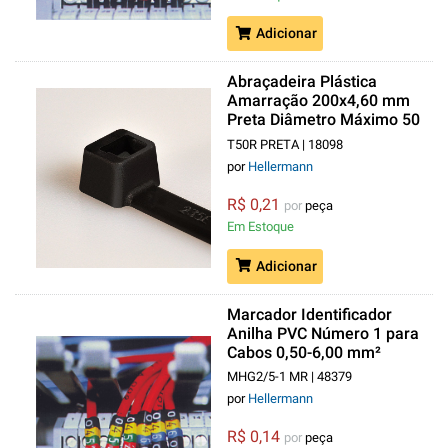
Adicionar
Abraçadeira Plástica
Amarração 200x4,60 mm
Preta Diâmetro Máximo 50
mm
T50R PRETA | 18098
por
Hellermann
R$ 0,21
por
peça
Em Estoque
Adicionar
Marcador Identificador
Anilha PVC Número 1 para
Cabos 0,50-6,00 mm²
Marrom MHG2/5
MHG2/5-1 MR | 48379
por
Hellermann
R$ 0,14
por
peça