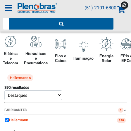
(51) 2101-6800
Pesquisar produtos
Elétrica
Hidráulicos
Fios e
Energia
EPIs 
e
e
Iluminação
Cabos
Solar
EPC
Telecom
Pneumáticos
×
Hellermann
390 resultados
FABRICANTES
1
Hellermann
390