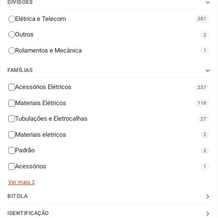
DIVISÕES
Elétrica e Telecom
387
Outros
2
Rolamentos e Mecânica
1
FAMÍLIAS
Acessórios Elétricos
237
Materiais Elétricos
118
Tubulações e Eletrocalhas
27
Materiais eletricos
2
Padrão
2
Acessórios
1
Ver mais 3
BITOLA
IDENTIFICAÇÃO