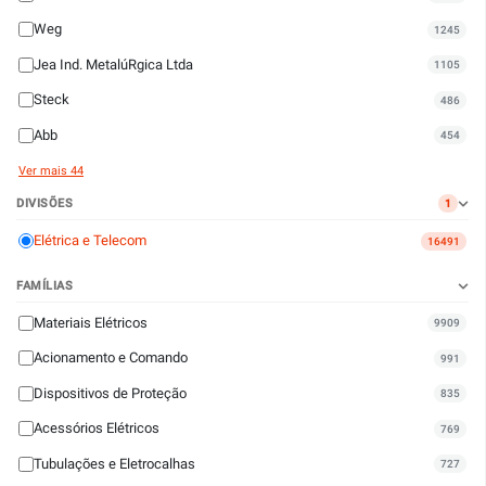
Weg
1245
Jea Ind. MetalúRgica Ltda
1105
Steck
486
Abb
454
Ver mais 44
DIVISÕES
1
Elétrica e Telecom
16491
FAMÍLIAS
Materiais Elétricos
9909
Acionamento e Comando
991
Dispositivos de Proteção
835
Acessórios Elétricos
769
Tubulações e Eletrocalhas
727