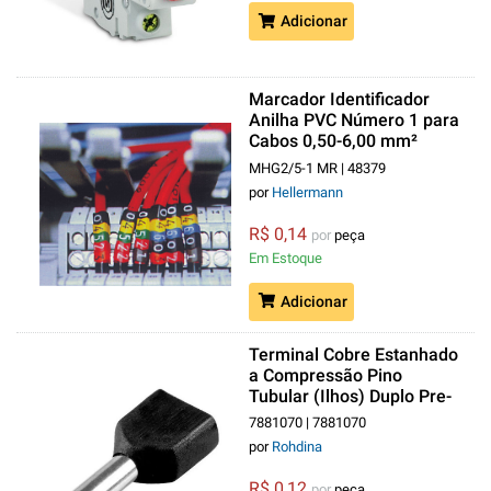
Adicionar
Marcador Identificador
Anilha PVC Número 1 para
Cabos 0,50-6,00 mm²
Marrom MHG2/5
MHG2/5-1 MR | 48379
por
Hellermann
R$ 0,14
por
peça
Em Estoque
Adicionar
Terminal Cobre Estanhado
a Compressão Pino
Tubular (Ilhos) Duplo Pre-
Isolado 1,50 mm² Preto
7881070 | 7881070
por
Rohdina
R$ 0,12
por
peça