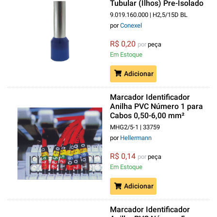
Tubular (Ilhos) Pre-Isolado
2,50 mm² Azul
9.019.160.000 | H2,5/15D BL
por
Conexel
R$ 0,20
por
peça
Em Estoque
Adicionar
Marcador Identificador
Anilha PVC Número 1 para
Cabos 0,50-6,00 mm²
Amarelo MHG2/5
MHG2/5-1 | 33759
por
Hellermann
R$ 0,14
por
peça
Em Estoque
Adicionar
Marcador Identificador