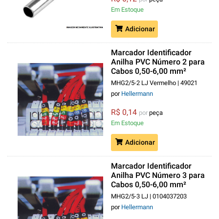
Em Estoque
Adicionar
Marcador Identificador
Anilha PVC Número 2 para
Cabos 0,50-6,00 mm²
Vermelho MHG2/5
MHG2/5-2 LJ Vermelho | 49021
por
Hellermann
R$ 0,14
por
peça
Em Estoque
Adicionar
Marcador Identificador
Anilha PVC Número 3 para
Cabos 0,50-6,00 mm²
Laranja MHG2/5
MHG2/5-3 LJ | 0104037203
por
Hellermann