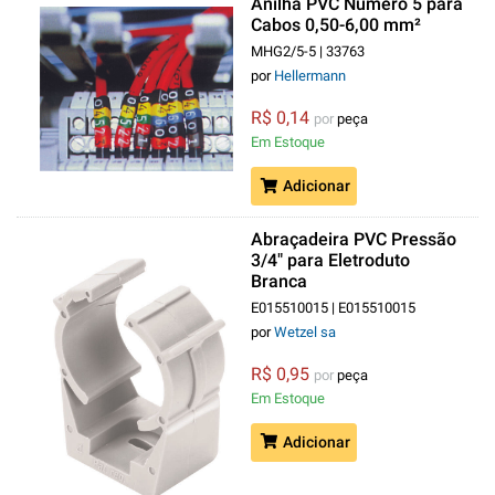
Anilha PVC Número 5 para
Cabos 0,50-6,00 mm²
Amarelo MHG2/5
MHG2/5-5 | 33763
por
Hellermann
R$ 0,14
por
peça
Em Estoque
Adicionar
Abraçadeira PVC Pressão
3/4" para Eletroduto
Branca
E015510015 | E015510015
por
Wetzel sa
R$ 0,95
por
peça
Em Estoque
Adicionar