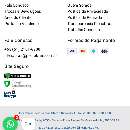
Plenobras
Fale Conosco
Quem Somos
Online
Trocas e Devoluções
Política de Privacidade
Área do Cliente
Política de Retirada
Bem vindo a Plenobras! Aqui você
Portal do Vendedor
Transparência Plenobras
encontra toda a linha de materiais
Trabalhe Conosco
elétricos, hidráulicos e MRO.
Fale Conosco
Formas de Pagamento
+55 (51) 2101-6800
O que você deseja?
plenobras@plenobras.com.br
Dúvidas técnicas sobre produtos
Site Seguro
Informações sobre um pedido
Falar com um atendente
Plenobras Distribuidora Elétrica e Hidráulica LTDA | 72.313.828/0001-00
Av. Voluntários da Pátria, 2035 - Floresta, Porto Alegre - Rio Grande do Sul, 90230-011
Olá!
Formas de Pagamento: Cartão de crédito, Boleto e Pix