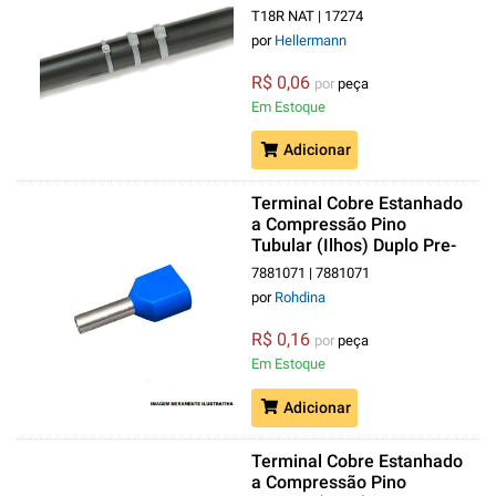
22 mm
T18R NAT | 17274
por
Hellermann
R$ 0,06
por
peça
Em Estoque
Adicionar
Terminal Cobre Estanhado
a Compressão Pino
Tubular (Ilhos) Duplo Pre-
Isolado 2,50 mm² Azul
7881071 | 7881071
por
Rohdina
R$ 0,16
por
peça
Em Estoque
Adicionar
Terminal Cobre Estanhado
a Compressão Pino