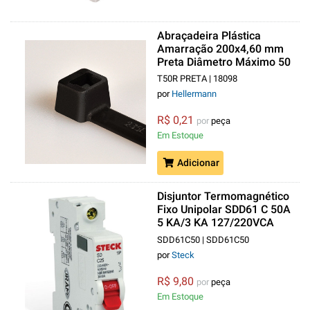
Abraçadeira Plástica
Amarração 200x4,60 mm
Preta Diâmetro Máximo 50
mm
T50R PRETA | 18098
por
Hellermann
R$ 0,21
por
peça
Em Estoque
Adicionar
Disjuntor Termomagnético
Fixo Unipolar SDD61 C 50A
5 KA/3 KA 127/220VCA
DIN
SDD61C50 | SDD61C50
por
Steck
R$ 9,80
por
peça
Em Estoque