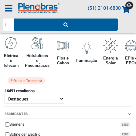
(51) 2101-6800
Pesquisar produtos
Elétrica
Hidráulicos
Fios e
Energia
EPIs 
e
e
Iluminação
Cabos
Solar
EPC
Telecom
Pneumáticos
×
Elétrica e Telecom
16491 resultados
FABRICANTES
Siemens
1380
Schneider Electric
1282