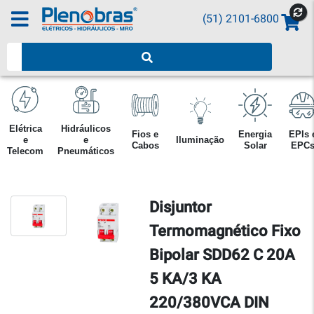
(51) 2101-6800
Pesquisar produtos
Elétrica
Hidráulicos
Fios e
Energia
EPIs 
e
e
Iluminação
Cabos
Solar
EPC
Telecom
Pneumáticos
Disjuntor
Termomagnético Fixo
Bipolar SDD62 C 20A
5 KA/3 KA
220/380VCA DIN