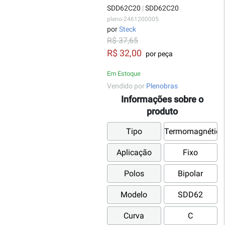
SDD62C20
|
SDD62C20
pleno-2461200005
por
Steck
R$ 37,65
R$ 32,00
por peça
Em Estoque
Vendido por
Plenobras
Informações sobre o
produto
Tipo
Termomagnético
Aplicação
Fixo
Polos
Bipolar
Modelo
SDD62
Curva
C