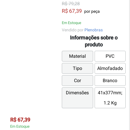
R$ 79,28
R$ 67,39
por peça
Em Estoque
Vendido por
Plenobras
Informações sobre o
produto
Material
PVC
Tipo
Almofadado
Cor
Branco
Dimensões
41x377mm;
1.2 Kg
R$ 67,39
Em Estoque