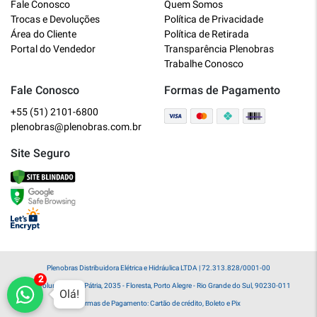
Fale Conosco
Quem Somos
Online
Trocas e Devoluções
Política de Privacidade
Área do Cliente
Política de Retirada
Bem vindo a Plenobras! Aqui você
Portal do Vendedor
Transparência Plenobras
encontra toda a linha de materiais
Trabalhe Conosco
elétricos, hidráulicos e MRO.
Fale Conosco
Formas de Pagamento
+55 (51) 2101-6800
O que você deseja?
plenobras@plenobras.com.br
Dúvidas técnicas sobre produtos
Site Seguro
Informações sobre um pedido
Falar com um atendente
Plenobras Distribuidora Elétrica e Hidráulica LTDA | 72.313.828/0001-00
Av. Voluntários da Pátria, 2035 - Floresta, Porto Alegre - Rio Grande do Sul, 90230-011
Olá!
Formas de Pagamento: Cartão de crédito, Boleto e Pix