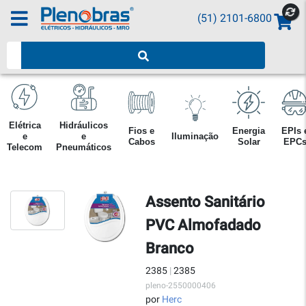
(51) 2101-6800
Pesquisar produtos
Elétrica
Hidráulicos
Fios e
Energia
EPIs 
e
e
Iluminação
Cabos
Solar
EPC
Telecom
Pneumáticos
Assento Sanitário
PVC Almofadado
Branco
2385
|
2385
pleno-2550000406
por
Herc