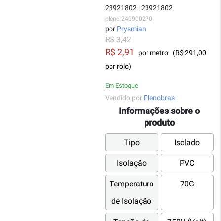
23921802
|
23921802
pleno-240900270
por
Prysmian
R$ 3,42
R$ 2,91
por metro
(R$ 291,00
por rolo)
Em Estoque
Vendido por
Plenobras
Informações sobre o
produto
Tipo
Isolado
Isolação
PVC
Temperatura
70G
de Isolação