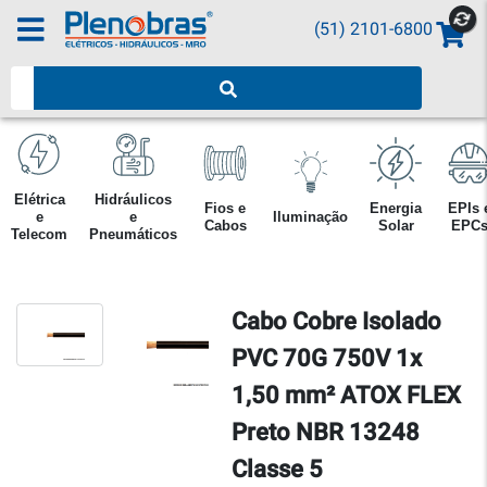
(51) 2101-6800
Pesquisar produtos
Elétrica
Hidráulicos
Fios e
Energia
EPIs 
e
e
Iluminação
Cabos
Solar
EPC
Telecom
Pneumáticos
Cabo Cobre Isolado
PVC 70G 750V 1x
1,50 mm² ATOX FLEX
Preto NBR 13248
Classe 5