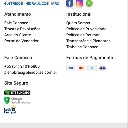
Atendimento
Institucional
Plenobras
Fale Conosco
Quem Somos
Online
Trocas e Devoluções
Política de Privacidade
Área do Cliente
Política de Retirada
Bem vindo a Plenobras! Aqui você
Portal do Vendedor
Transparência Plenobras
encontra toda a linha de materiais
Trabalhe Conosco
elétricos, hidráulicos e MRO.
Fale Conosco
Formas de Pagamento
+55 (51) 2101-6800
O que você deseja?
plenobras@plenobras.com.br
Dúvidas técnicas sobre produtos
Site Seguro
Informações sobre um pedido
Falar com um atendente