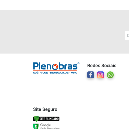
Plenobras
Online
Redes Sociais
Bem vindo a Plenobras! Aqui você
encontra toda a linha de materiais
elétricos, hidráulicos e MRO.
O que você deseja?
Dúvidas técnicas sobre produtos
Site Seguro
Informações sobre um pedido
Falar com um atendente