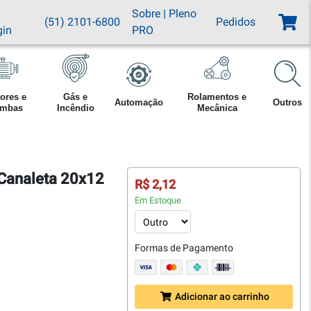
Sobre
|
Pleno
(51) 2101-6800
Pedidos
gin
PRO
ores e
Gás e
Rolamentos e
Automação
Outros
mbas
Incêndio
Mecânica
Canaleta 20x12
R$ 2,12
Em Estoque
Formas de Pagamento
Adicionar ao carrinho