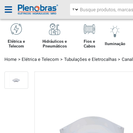
Filtrar por área
Pesquisar produtos
Elétrica e
Hidráulicos e
Fios e
Iluminação
Telecom
Pneumáticos
Cabos
Home
Elétrica e Telecom
Tubulações e Eletrocalhas
Canal