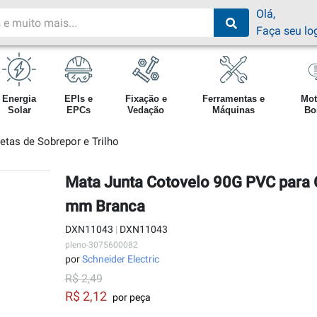
Olá,
Faça seu lo
Energia
EPIs e
Fixação e
Ferramentas e
Mot
Solar
EPCs
Vedação
Máquinas
Bo
etas de Sobrepor e Trilho
Mata Junta Cotovelo 90G PVC para 
mm Branca
DXN11043
|
DXN11043
pleno-3075600082
por
Schneider Electric
R$ 2,49
R$ 2,12
por peça