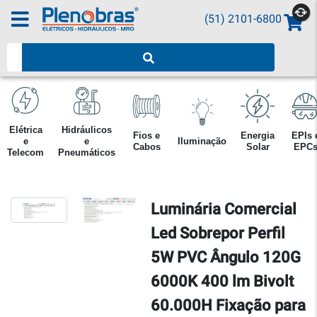
(51) 2101-6800
Pesquisar produtos
Elétrica
Hidráulicos
Fios e
Energia
EPIs 
e
e
Iluminação
Cabos
Solar
EPC
Telecom
Pneumáticos
Luminária Comercial
Led Sobrepor Perfil
5W PVC Ângulo 120G
6000K 400 lm Bivolt
60.000H Fixação para