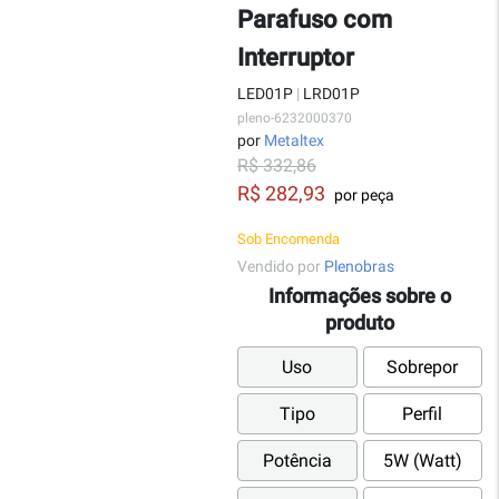
Parafuso com
Interruptor
LED01P
|
LRD01P
pleno-6232000370
por
Metaltex
R$ 332,86
R$ 282,93
por peça
Sob Encomenda
Vendido por
Plenobras
Informações sobre o
produto
Uso
Sobrepor
Tipo
Perfil
Potência
5W (Watt)