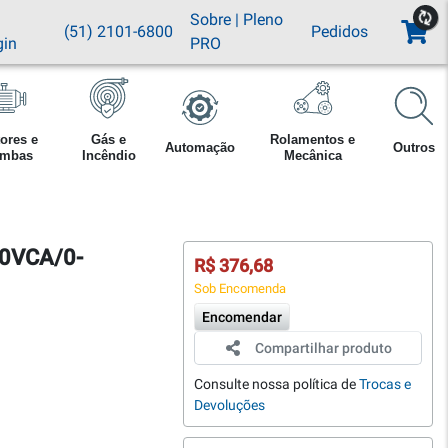
Sobre
|
Pleno
(51) 2101-6800
Pedidos
gin
PRO
ores e
Gás e
Rolamentos e
Automação
Outros
mbas
Incêndio
Mecânica
50VCA/0-
R$ 376,68
Sob Encomenda
Encomendar
Compartilhar produto
Consulte nossa política de
Trocas e
Devoluções