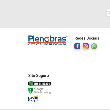
Plenobras
Online
Redes Sociais
Bem vindo a Plenobras! Aqui você
encontra toda a linha de materiais
elétricos, hidráulicos e MRO.
O que você deseja?
Dúvidas técnicas sobre produtos
Site Seguro
Informações sobre um pedido
Falar com um atendente