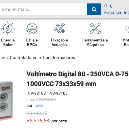
Olá,
Faça seu lo
Energia
EPIs e
Fixação e
Ferramentas e
Mot
Solar
EPCs
Vedação
Máquinas
Bo
res, Controladores e Transformadores
Voltímetro Digital 80 - 250VCA 0-7
1000VCC 73x33x59 mm
INV-98103
|
INV-98103
pleno-3498900604
por
Inova
R$ 443,15
R$ 376,68
por peça