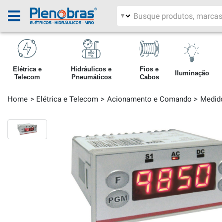
Filtrar por área
Pesquisar produtos
Elétrica e
Hidráulicos e
Fios e
Iluminação
Telecom
Pneumáticos
Cabos
Home
Elétrica e Telecom
Acionamento e Comando
Medido