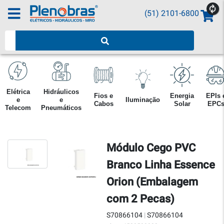
(51) 2101-6800
Pesquisar produtos
Elétrica
Hidráulicos
Fios e
Energia
EPIs 
e
e
Iluminação
Cabos
Solar
EPC
Telecom
Pneumáticos
Módulo Cego PVC
Branco Linha Essence
Orion (Embalagem
com 2 Pecas)
S70866104
|
S70866104