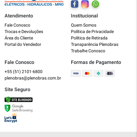
Atendimento
Institucional
Plenobras
Fale Conosco
Quem Somos
Online
Trocas e Devoluções
Política de Privacidade
Área do Cliente
Política de Retirada
Bem vindo a Plenobras! Aqui você
Portal do Vendedor
Transparência Plenobras
encontra toda a linha de materiais
Trabalhe Conosco
elétricos, hidráulicos e MRO.
Fale Conosco
Formas de Pagamento
+55 (51) 2101-6800
O que você deseja?
plenobras@plenobras.com.br
Dúvidas técnicas sobre produtos
Site Seguro
Informações sobre um pedido
Falar com um atendente