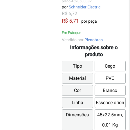
pleno-4520500082
por
Schneider Electric
R$ 6,72
R$ 5,71
por peça
Em Estoque
Vendido por
Plenobras
Informações sobre o
produto
Tipo
Cego
Material
PVC
Cor
Branco
Linha
Essence orion
Dimensões
45x22.5mm;
0.01 Kg