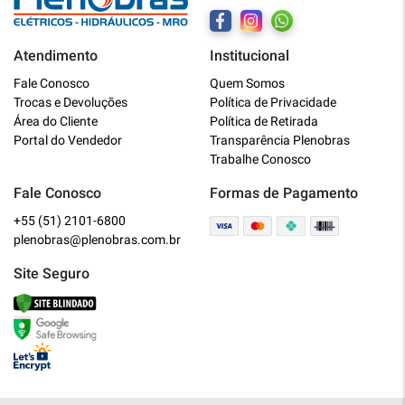
Atendimento
Institucional
Plenobras
Fale Conosco
Quem Somos
Online
Trocas e Devoluções
Política de Privacidade
Área do Cliente
Política de Retirada
Bem vindo a Plenobras! Aqui você
Portal do Vendedor
Transparência Plenobras
encontra toda a linha de materiais
Trabalhe Conosco
elétricos, hidráulicos e MRO.
Fale Conosco
Formas de Pagamento
+55 (51) 2101-6800
O que você deseja?
plenobras@plenobras.com.br
Dúvidas técnicas sobre produtos
Site Seguro
Informações sobre um pedido
Falar com um atendente