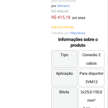
pleno-6268300009
por
Siemens
R$ 488,45
R$ 415,18
por peça
Sob Encomenda
Vendido por
Plenobras
Informações sobre o
produto
Tipo
Conexão 2
cabos
Aplicação
Para disjuntor
3VM12
Bitola
2x25,0-150,0
mm²