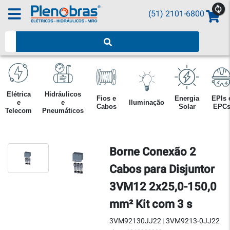
(51) 2101-6800
Pesquisar produtos
Elétrica
Hidráulicos
Fios e
Energia
EPIs 
e
e
Iluminação
Cabos
Solar
EPC
Telecom
Pneumáticos
Borne Conexão 2
Cabos para Disjuntor
3VM12 2x25,0-150,0
mm² Kit com 3 s
3VM92130JJ22
|
3VM9213-0JJ22