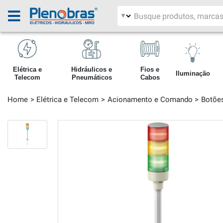
Filtrar por área
Pesquisar produtos
Elétrica e
Hidráulicos e
Fios e
Iluminação
Telecom
Pneumáticos
Cabos
Home
Elétrica e Telecom
Acionamento e Comando
Botões