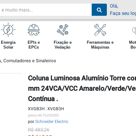
Olá,
Faça seu lo
Energia
EPIs e
Fixação e
Ferramentas e
Mot
Solar
EPCs
Vedação
Máquinas
Bo
, Comutadores e Sinaleiros
Coluna Luminosa Alumínio Torre co
mm 24VCA/VCC Amarelo/Verde/Ve
Contínua .
XVGB3H
|
XVGB3H
pleno-4676200082
por
Schneider Electric
R$ 483,26