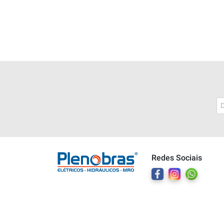
Plenobras
Online
Redes Sociais
Bem vindo a Plenobras! Aqui você
encontra toda a linha de materiais
elétricos, hidráulicos e MRO.
O que você deseja?