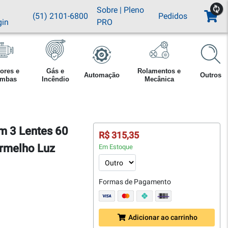
Sobre
|
Pleno
(51) 2101-6800
Pedidos
gin
PRO
ores e
Gás e
Rolamentos e
Automação
Outros
mbas
Incêndio
Mecânica
m 3 Lentes 60
R$ 315,35
rmelho Luz
Em Estoque
Formas de Pagamento
Adicionar ao carrinho