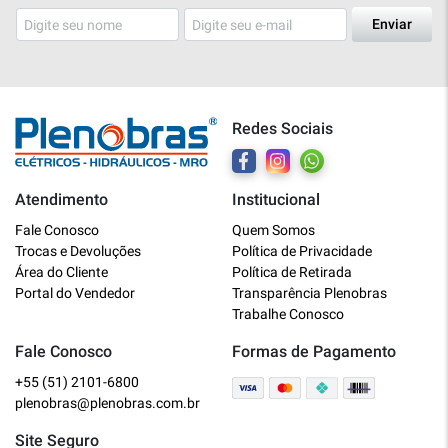
Enviar
Redes Sociais
Atendimento
Institucional
Plenobras
Fale Conosco
Quem Somos
Online
Trocas e Devoluções
Política de Privacidade
Área do Cliente
Política de Retirada
Bem vindo a Plenobras! Aqui você
Portal do Vendedor
Transparência Plenobras
encontra toda a linha de materiais
Trabalhe Conosco
elétricos, hidráulicos e MRO.
Fale Conosco
Formas de Pagamento
+55 (51) 2101-6800
O que você deseja?
plenobras@plenobras.com.br
Dúvidas técnicas sobre produtos
Site Seguro