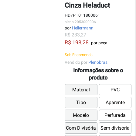
Cinza Heladuct
HD7P
|
011800061
pleno-2053000006
por
Hellermann
R$ 233,27
R$ 198,28
por peça
Sob Encomenda
Vendido por
Plenobras
Informações sobre o
produto
Material
PVC
Tipo
Aparente
Modelo
Perfurada
Com Divisória
Sem divisória