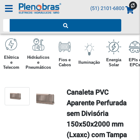
(51) 2101-6800
Pesquisar produtos
Elétrica
Hidráulicos
Fios e
Energia
EPIs 
e
e
Iluminação
Cabos
Solar
EPC
Telecom
Pneumáticos
Canaleta PVC
Aparente Perfurada
sem Divisória
150x50x2000 mm
(Lxaxc) com Tampa