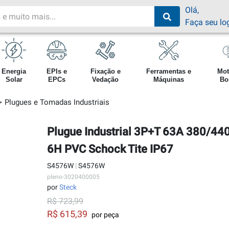
Olá,
Faça seu lo
Energia
EPIs e
Fixação e
Ferramentas e
Mot
Solar
EPCs
Vedação
Máquinas
Bo
Plugues e Tomadas Industriais
Plugue Industrial 3P+T 63A 380/4
6H PVC Schock Tite IP67
S4576W
|
S4576W
pleno-3020400005
por
Steck
R$ 723,99
R$ 615,39
por peça