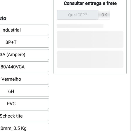
Consultar entrega e frete
OK
uto
Industrial
3P+T
3A (Ampere)
380/440VCA
Vermelho
6H
PVC
Schock tite
x0mm; 0.5 Kg