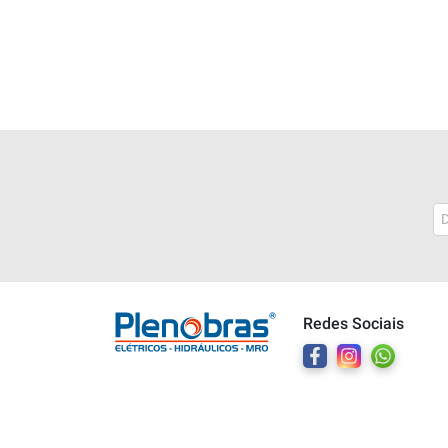
Plenobras
Online
Redes Sociais
Bem vindo a Plenobras! Aqui você
encontra toda a linha de materiais
elétricos, hidráulicos e MRO.
O que você deseja?