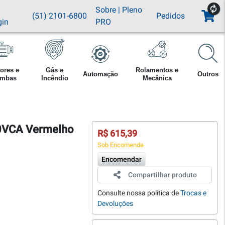
Sobre
|
Pleno
(51) 2101-6800
Pedidos
gin
PRO
ores e
Gás e
Rolamentos e
Automação
Outros
mbas
Incêndio
Mecânica
40VCA Vermelho
R$ 615,39
Sob Encomenda
Encomendar
Compartilhar produto
Consulte nossa política de
Trocas e
Devoluções