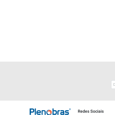
Plenobras
Online
Redes Sociais
Bem vindo a Plenobras! Aqui você