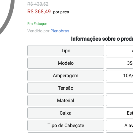
R$ 433,52
R$ 368,49
por peça
Em Estoque
Vendido por
Plenobras
Informações sobre o prod
Tipo
Modelo
3S
Amperagem
10A
Tensão
Material
Caixa
Es
Tipo de Cabeçote
Ala