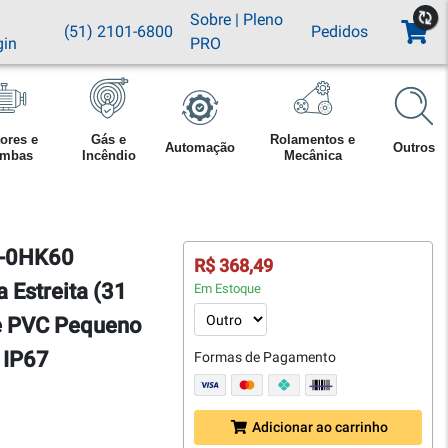
Sobre
|
Pleno
(51) 2101-6800
Pedidos
gin
PRO
ores e
Gás e
Rolamentos e
Automação
Outros
mbas
Incêndio
Mecânica
2-0HK60
R$ 368,49
Estreita (31
Em Estoque
e PVC Pequeno
 IP67
Formas de Pagamento
Adicionar ao carrinho