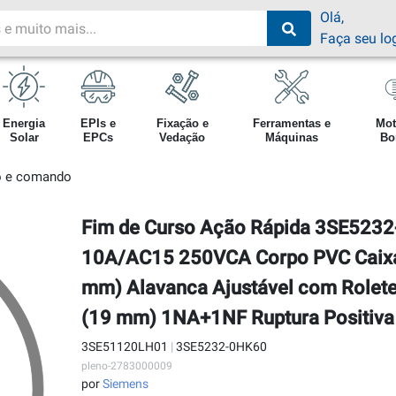
Olá,
Faça seu lo
Energia
EPIs e
Fixação e
Ferramentas e
Mot
Solar
EPCs
Vedação
Máquinas
Bo
o e comando
Fim de Curso Ação Rápida 3SE523
10A/AC15 250VCA Corpo PVC Caixa 
mm) Alavanca Ajustável com Rolet
(19 mm) 1NA+1NF Ruptura Positiva
3SE51120LH01
|
3SE5232-0HK60
pleno-2783000009
por
Siemens