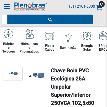
(51) 2101-6800
Pesquisar produtos
Elétrica
Hidráulicos
Fios e
Energia
EPIs 
e
e
Iluminação
Cabos
Solar
EPC
Telecom
Pneumáticos
Chave Boia PVC
Ecológica 25A
Unipolar
Superior/Inferior
250VCA 102,5x80