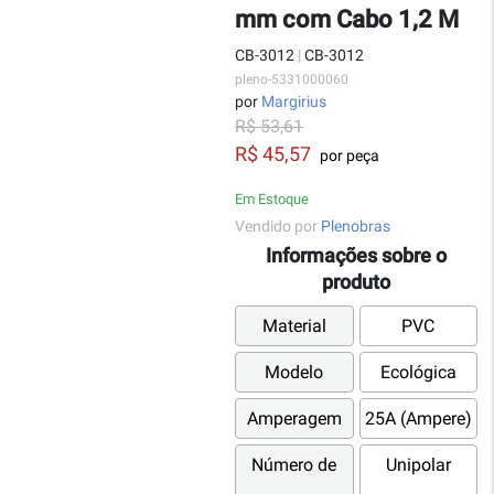
mm com Cabo 1,2 M
CB-3012
|
CB-3012
pleno-5331000060
por
Margirius
R$ 53,61
R$ 45,57
por peça
Em Estoque
Vendido por
Plenobras
Informações sobre o
produto
Material
PVC
Modelo
Ecológica
Amperagem
25A (Ampere)
Número de
Unipolar