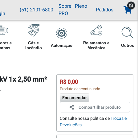
Sobre
|
Pleno
(51) 2101-6800
Pedidos
gin
PRO
ores e
Gás e
Rolamentos e
Automação
Outros
mbas
Incêndio
Mecânica
 kV 1x 2,50 mm²
R$ 0,00
5
Produto descontinuado
Encomendar
Compartilhar produto
Consulte nossa política de
Trocas e
Devoluções