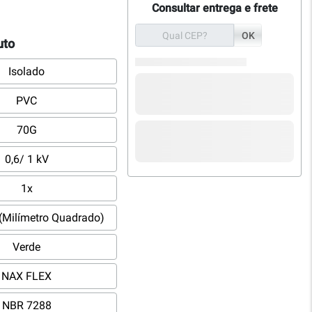
Consultar entrega e frete
OK
uto
Isolado
PVC
70G
0,6/ 1 kV
1x
(Milímetro Quadrado)
Verde
NAX FLEX
NBR 7288