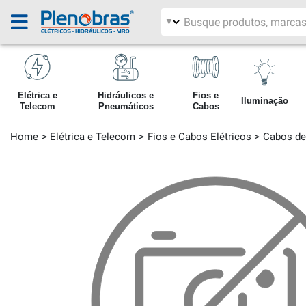
Filtrar por área
Pesquisar produtos
Elétrica e
Hidráulicos e
Fios e
Iluminação
Telecom
Pneumáticos
Cabos
Home
Elétrica e Telecom
Fios e Cabos Elétricos
Cabos de