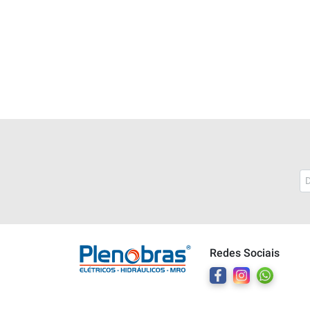
Plenobras
Online
Redes Sociais
Bem vindo a Plenobras! Aqui você
encontra toda a linha de materiais
elétricos, hidráulicos e MRO.