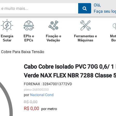
Olá,
Faça seu lo
Energia
EPIs e
Fixação e
Ferramentas e
Mot
Solar
EPCs
Vedação
Máquinas
Bo
 Cobre Para Baixa Tensão
Cabo Cobre Isolado PVC 70G 0,6/ 1
Verde NAX FLEX NBR 7288 Classe 
FORENAX
|
328470013772VD
pleno-268500253
por
Nacional Cond
R$ 0,00
R$ 0,00
por metro