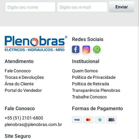
Enviar
Redes Sociais
Atendimento
Institucional
Plenobras
Fale Conosco
Quem Somos
Online
Trocas e Devoluções
Política de Privacidade
Área do Cliente
Política de Retirada
Bem vindo a Plenobras! Aqui você
Portal do Vendedor
Transparência Plenobras
encontra toda a linha de materiais
Trabalhe Conosco
elétricos, hidráulicos e MRO.
Fale Conosco
Formas de Pagamento
+55 (51) 2101-6800
O que você deseja?
plenobras@plenobras.com.br
Dúvidas técnicas sobre produtos
Site Seguro