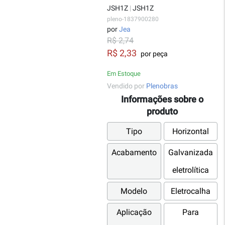
JSH1Z
|
JSH1Z
pleno-1837900280
por
Jea
R$ 2,74
R$ 2,33
por peça
Em Estoque
Vendido por
Plenobras
Informações sobre o
produto
Tipo
Horizontal
Acabamento
Galvanizada
eletrolítica
Modelo
Eletrocalha
Aplicação
Para