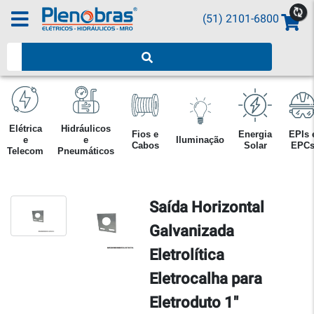
(51) 2101-6800
Pesquisar produtos
Elétrica
Hidráulicos
Fios e
Energia
EPIs 
e
e
Iluminação
Cabos
Solar
EPC
Telecom
Pneumáticos
Saída Horizontal
Galvanizada
Eletrolítica
Eletrocalha para
Eletroduto 1"