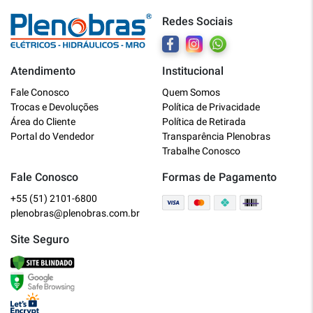
Redes Sociais
Atendimento
Institucional
Plenobras
Fale Conosco
Quem Somos
Online
Trocas e Devoluções
Política de Privacidade
Área do Cliente
Política de Retirada
Bem vindo a Plenobras! Aqui você
Portal do Vendedor
Transparência Plenobras
encontra toda a linha de materiais
Trabalhe Conosco
elétricos, hidráulicos e MRO.
Fale Conosco
Formas de Pagamento
+55 (51) 2101-6800
O que você deseja?
plenobras@plenobras.com.br
Dúvidas técnicas sobre produtos
Site Seguro
Informações sobre um pedido
Falar com um atendente