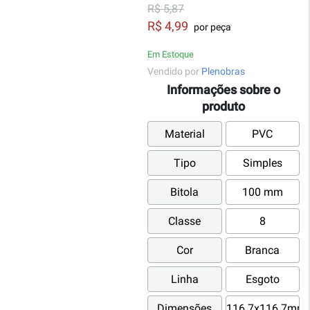
R$ 5,87
R$ 4,99
por peça
Em Estoque
Vendido por
Plenobras
Informações sobre o
produto
Material
PVC
Tipo
Simples
Bitola
100 mm
Classe
8
Cor
Branca
Linha
Esgoto
Dimensões
116.7x116.7mm;