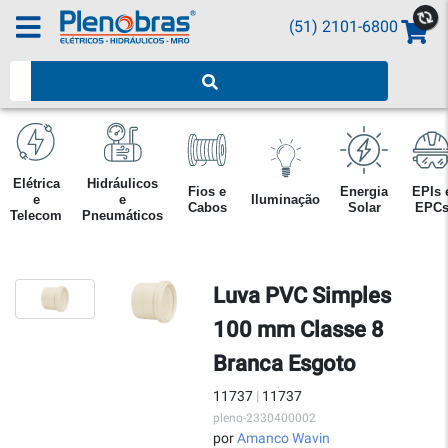
(51) 2101-6800
Pesquisar produtos
Elétrica
Hidráulicos
Fios e
Energia
EPIs 
e
e
Iluminação
Cabos
Solar
EPC
Telecom
Pneumáticos
Luva PVC Simples
100 mm Classe 8
Branca Esgoto
11737
|
11737
pleno-2330400002
por
Amanco Wavin