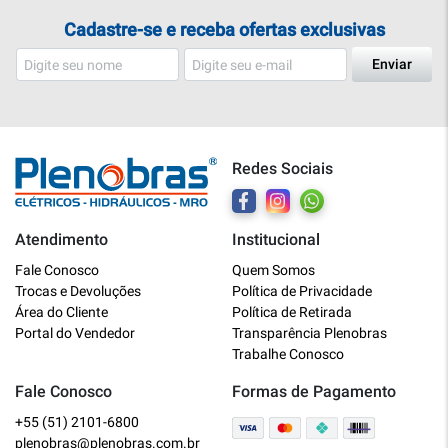
Cadastre-se e receba ofertas exclusivas
Enviar
Redes Sociais
Atendimento
Institucional
Plenobras
Fale Conosco
Quem Somos
Online
Trocas e Devoluções
Política de Privacidade
Área do Cliente
Política de Retirada
Bem vindo a Plenobras! Aqui você
Portal do Vendedor
Transparência Plenobras
encontra toda a linha de materiais
Trabalhe Conosco
elétricos, hidráulicos e MRO.
Fale Conosco
Formas de Pagamento
+55 (51) 2101-6800
O que você deseja?
plenobras@plenobras.com.br