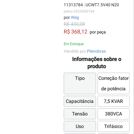
11313784
|
UCWT7.5V40 N20
pleno-3524200184
por
Weg
R$ 433,08
R$ 368,12
por peça
Em Estoque
Vendido por
Plenobras
Informações sobre o
produto
Tipo
Correção fator
de potência
Capacitância
7,5 KVAR
Tensão
380VCA
Uso
Trifásico