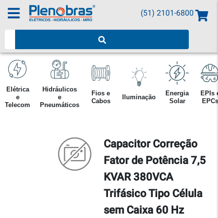
(51) 2101-6800
Pesquisar produtos
Elétrica
Hidráulicos
Fios e
Energia
EPIs 
e
e
Iluminação
Cabos
Solar
EPC
Telecom
Pneumáticos
Capacitor Correção
Fator de Potência 7,5
KVAR 380VCA
Trifásico Tipo Célula
sem Caixa 60 Hz