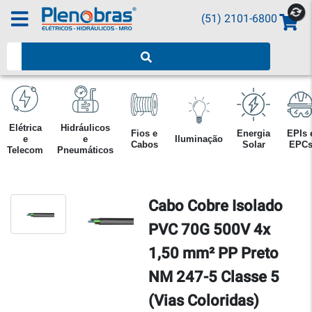
(51) 2101-6800
Pesquisar produtos
Elétrica
Hidráulicos
Fios e
Energia
EPIs 
e
e
Iluminação
Cabos
Solar
EPC
Telecom
Pneumáticos
Cabo Cobre Isolado
PVC 70G 500V 4x
1,50 mm² PP Preto
NM 247-5 Classe 5
(Vias Coloridas)