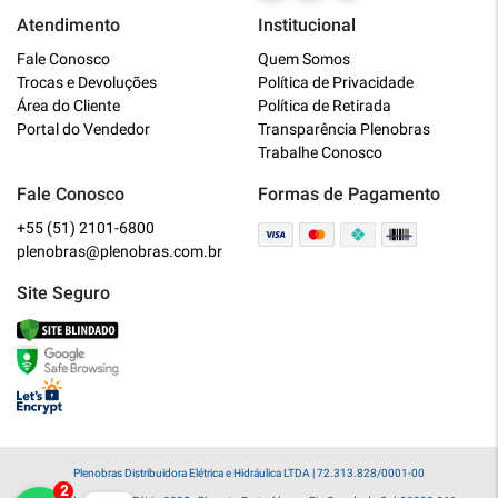
Atendimento
Institucional
Plenobras
Fale Conosco
Quem Somos
Online
Trocas e Devoluções
Política de Privacidade
Área do Cliente
Política de Retirada
Bem vindo a Plenobras! Aqui você
Portal do Vendedor
Transparência Plenobras
encontra toda a linha de materiais
Trabalhe Conosco
elétricos, hidráulicos e MRO.
Fale Conosco
Formas de Pagamento
+55 (51) 2101-6800
O que você deseja?
plenobras@plenobras.com.br
Dúvidas técnicas sobre produtos
Site Seguro
Informações sobre um pedido
Falar com um atendente
Plenobras Distribuidora Elétrica e Hidráulica LTDA | 72.313.828/0001-00