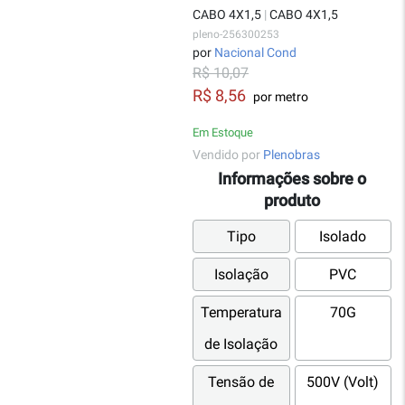
CABO 4X1,5
|
CABO 4X1,5
pleno-256300253
por
Nacional Cond
R$ 10,07
R$ 8,56
por metro
Em Estoque
Vendido por
Plenobras
Informações sobre o
produto
Tipo
Isolado
Isolação
PVC
Temperatura
70G
de Isolação
Tensão de
500V (Volt)