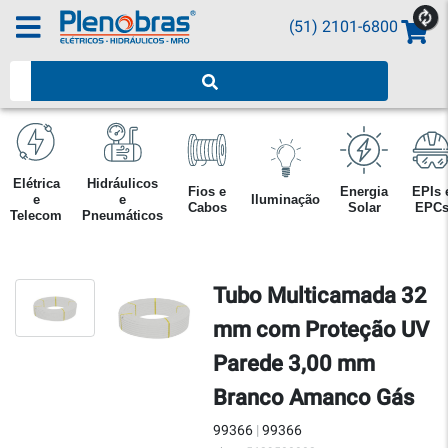
(51) 2101-6800
Pesquisar produtos
Elétrica
Hidráulicos
Fios e
Energia
EPIs 
e
e
Iluminação
Cabos
Solar
EPC
Telecom
Pneumáticos
Tubo Multicamada 32
mm com Proteção UV
Parede 3,00 mm
Branco Amanco Gás
99366
|
99366