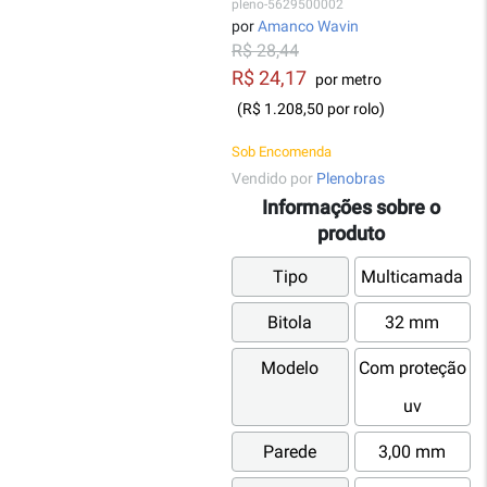
pleno-5629500002
por
Amanco Wavin
R$ 28,44
R$ 24,17
por metro
(R$ 1.208,50 por rolo)
Sob Encomenda
Vendido por
Plenobras
Informações sobre o
produto
Tipo
Multicamada
Bitola
32 mm
Modelo
Com proteção
uv
Parede
3,00 mm