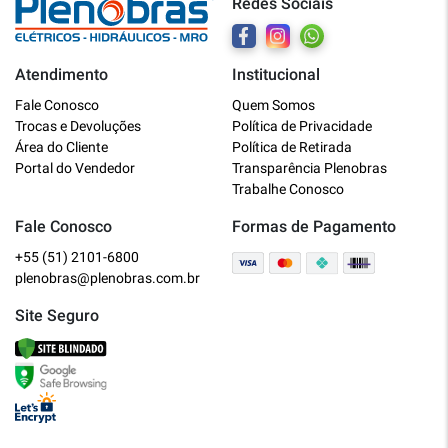
Redes Sociais
Atendimento
Institucional
Plenobras
Fale Conosco
Quem Somos
Online
Trocas e Devoluções
Política de Privacidade
Área do Cliente
Política de Retirada
Bem vindo a Plenobras! Aqui você
Portal do Vendedor
Transparência Plenobras
encontra toda a linha de materiais
Trabalhe Conosco
elétricos, hidráulicos e MRO.
Fale Conosco
Formas de Pagamento
+55 (51) 2101-6800
O que você deseja?
plenobras@plenobras.com.br
Dúvidas técnicas sobre produtos
Site Seguro
Informações sobre um pedido
Falar com um atendente