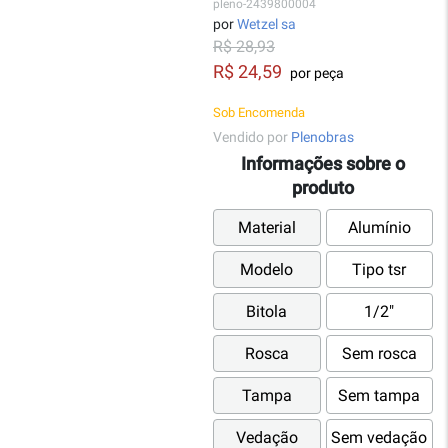
pleno-2439800004
por
Wetzel sa
R$ 28,93
R$ 24,59
por peça
Sob Encomenda
Vendido por
Plenobras
Informações sobre o
produto
Material
Alumínio
Modelo
Tipo tsr
Bitola
1/2"
Rosca
Sem rosca
Tampa
Sem tampa
Vedação
Sem vedação