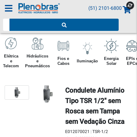
(51) 2101-6800
Pesquisar produtos
Elétrica
Hidráulicos
Fios e
Energia
EPIs 
e
e
Iluminação
Cabos
Solar
EPC
Telecom
Pneumáticos
Condulete Alumínio
Tipo TSR 1/2" sem
Rosca sem Tampa
sem Vedação Cinza
E012070021
|
TSR-1/2