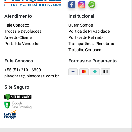
Atendimento
Institucional
Plenobras
Fale Conosco
Quem Somos
Online
Trocas e Devoluções
Política de Privacidade
Área do Cliente
Política de Retirada
Bem vindo a Plenobras! Aqui você
Portal do Vendedor
Transparência Plenobras
encontra toda a linha de materiais
Trabalhe Conosco
elétricos, hidráulicos e MRO.
Fale Conosco
Formas de Pagamento
+55 (51) 2101-6800
O que você deseja?
plenobras@plenobras.com.br
Dúvidas técnicas sobre produtos
Site Seguro
Informações sobre um pedido
Falar com um atendente