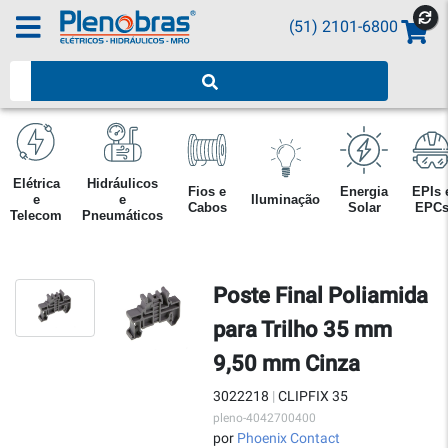
(51) 2101-6800
Pesquisar produtos
Elétrica
Hidráulicos
Fios e
Energia
EPIs 
e
e
Iluminação
Cabos
Solar
EPC
Telecom
Pneumáticos
Poste Final Poliamida
para Trilho 35 mm
9,50 mm Cinza
3022218
|
CLIPFIX 35
pleno-4042700400
por
Phoenix Contact