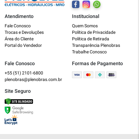
Atendimento
Institucional
Plenobras
Fale Conosco
Quem Somos
Online
Trocas e Devoluções
Política de Privacidade
Área do Cliente
Política de Retirada
Bem vindo a Plenobras! Aqui você
Portal do Vendedor
Transparência Plenobras
encontra toda a linha de materiais
Trabalhe Conosco
elétricos, hidráulicos e MRO.
Fale Conosco
Formas de Pagamento
+55 (51) 2101-6800
O que você deseja?
plenobras@plenobras.com.br
Dúvidas técnicas sobre produtos
Site Seguro
Informações sobre um pedido
Falar com um atendente