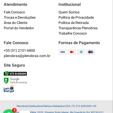
Atendimento
Institucional
Plenobras
Fale Conosco
Quem Somos
Online
Trocas e Devoluções
Política de Privacidade
Área do Cliente
Política de Retirada
Bem vindo a Plenobras! Aqui você
Portal do Vendedor
Transparência Plenobras
encontra toda a linha de materiais
Trabalhe Conosco
elétricos, hidráulicos e MRO.
Fale Conosco
Formas de Pagamento
+55 (51) 2101-6800
O que você deseja?
plenobras@plenobras.com.br
Dúvidas técnicas sobre produtos
Site Seguro
Informações sobre um pedido
Falar com um atendente
Plenobras Distribuidora Elétrica e Hidráulica LTDA | 72.313.828/0001-00
Av. Voluntários da Pátria, 2035 - Floresta, Porto Alegre - Rio Grande do Sul, 90230-011