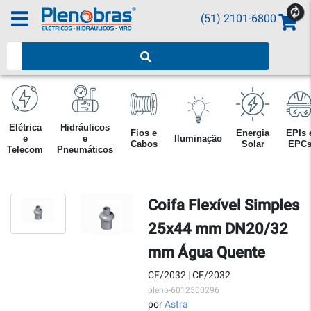
(51) 2101-6800
Pesquisar produtos
Elétrica
Hidráulicos
Fios e
Energia
EPIs 
e
e
Iluminação
Cabos
Solar
EPC
Telecom
Pneumáticos
Coifa Flexível Simples
25x44 mm DN20/32
mm Água Quente
CF/2032
|
CF/2032
pleno-6012500296
por
Astra