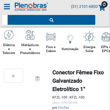
(51) 2101-6800
Pesquisar produtos
Elétrica
Hidráulicos
Fios e
Energia
EPIs 
e
e
Iluminação
Cabos
Solar
EPC
Telecom
Pneumáticos
Conector Fêmea Fixo
Galvanizado
Eletrolítico 1"
KFZL-100
|
KFZL-100
pleno-1948700446
por
Ekoflex