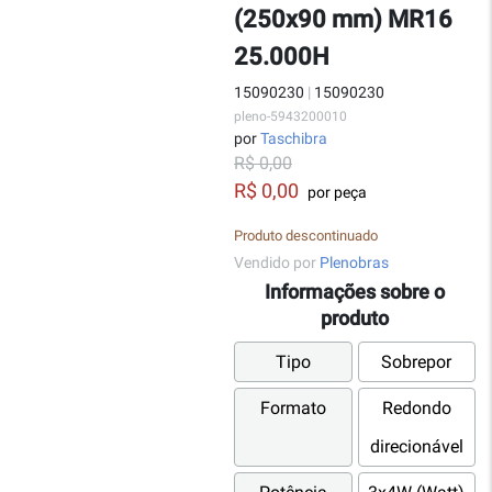
(250x90 mm) MR16
25.000H
15090230
|
15090230
pleno-5943200010
por
Taschibra
R$ 0,00
R$ 0,00
por peça
Produto descontinuado
Vendido por
Plenobras
Informações sobre o
produto
Tipo
Sobrepor
Formato
Redondo
direcionável