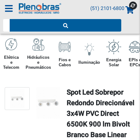
(51) 2101-6800
Pesquisar produtos
Elétrica
Hidráulicos
Fios e
Energia
EPIs 
e
e
Iluminação
Cabos
Solar
EPC
Telecom
Pneumáticos
Spot Led Sobrepor
Redondo Direcionável
3x4W PVC Direct
6500K 900 lm Bivolt
Branco Base Linear