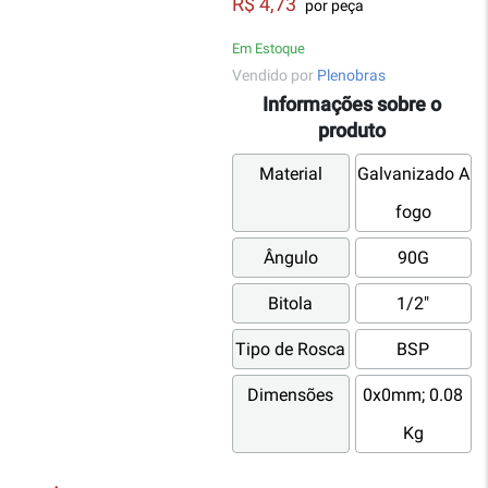
R$ 4,73
por peça
Em Estoque
Vendido por
Plenobras
Informações sobre o
produto
Material
Galvanizado A
fogo
Ângulo
90G
Bitola
1/2"
Tipo de Rosca
BSP
Dimensões
0x0mm; 0.08
Kg