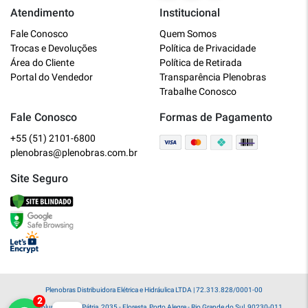
Atendimento
Institucional
Plenobras
Fale Conosco
Quem Somos
Online
Trocas e Devoluções
Política de Privacidade
Área do Cliente
Política de Retirada
Bem vindo a Plenobras! Aqui você
Portal do Vendedor
Transparência Plenobras
encontra toda a linha de materiais
Trabalhe Conosco
elétricos, hidráulicos e MRO.
Fale Conosco
Formas de Pagamento
+55 (51) 2101-6800
O que você deseja?
plenobras@plenobras.com.br
Dúvidas técnicas sobre produtos
Site Seguro
Informações sobre um pedido
Falar com um atendente
Plenobras Distribuidora Elétrica e Hidráulica LTDA | 72.313.828/0001-00
Av. Voluntários da Pátria, 2035 - Floresta, Porto Alegre - Rio Grande do Sul, 90230-011