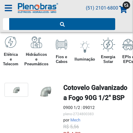
(51) 2101-6800
Pesquisar produtos
Elétrica
Hidráulicos
Fios e
Energia
EPIs 
e
e
Iluminação
Cabos
Solar
EPC
Telecom
Pneumáticos
Cotovelo Galvanizado
a Fogo 90G 1/2" BSP
0900 1/2
|
09012
pleno-2724800383
por
Mech
R$ 5,56