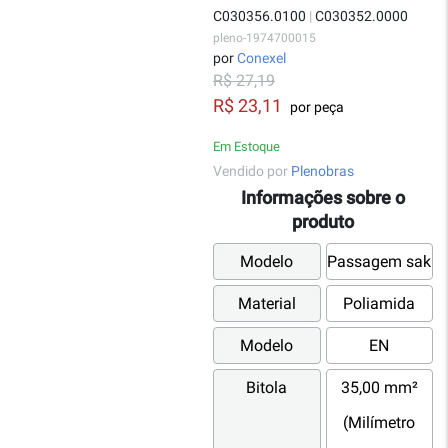
C030356.0100
|
C030352.0000
pleno-1974700015
por
Conexel
R$ 27,19
R$ 23,11
por peça
Em Estoque
Vendido por
Plenobras
Informações sobre o
produto
Modelo
Passagem sak
Material
Poliamida
Modelo
EN
Bitola
35,00 mm²
(Milímetro