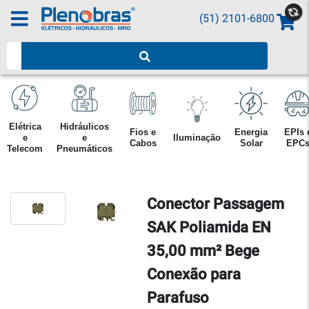
(51) 2101-6800
Pesquisar produtos
Elétrica
Hidráulicos
Fios e
Energia
EPIs 
e
e
Iluminação
Cabos
Solar
EPC
Telecom
Pneumáticos
Conector Passagem
SAK Poliamida EN
35,00 mm² Bege
Conexão para
Parafuso