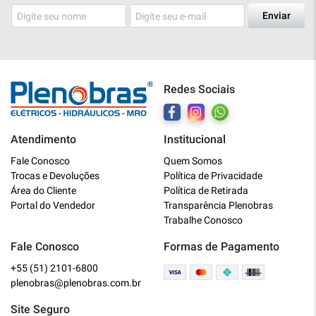
Enviar
Redes Sociais
Atendimento
Institucional
Plenobras
Fale Conosco
Quem Somos
Online
Trocas e Devoluções
Política de Privacidade
Área do Cliente
Política de Retirada
Bem vindo a Plenobras! Aqui você
Portal do Vendedor
Transparência Plenobras
encontra toda a linha de materiais
Trabalhe Conosco
elétricos, hidráulicos e MRO.
Fale Conosco
Formas de Pagamento
+55 (51) 2101-6800
O que você deseja?
plenobras@plenobras.com.br
Dúvidas técnicas sobre produtos
Site Seguro