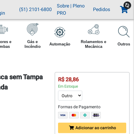
Sobre
|
Pleno
(51) 2101-6800
Pedidos
gin
PRO
ores e
Gás e
Rolamentos e
Automação
Outros
mbas
Incêndio
Mecânica
osca sem Tampa
R$ 28,86
ada
Em Estoque
Formas de Pagamento
Adicionar ao carrinho