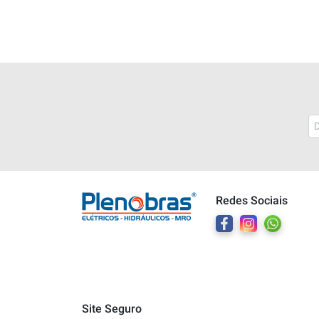
Plenobras
Online
Redes Sociais
Bem vindo a Plenobras! Aqui você
encontra toda a linha de materiais
elétricos, hidráulicos e MRO.
O que você deseja?
Dúvidas técnicas sobre produtos
Site Seguro