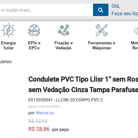
Olá,
Faça seu lo
Energia
EPIs e
Fixação e
Ferramentas e
Mot
Solar
EPCs
Vedação
Máquinas
Bo
uletes
Condulete PVC Tipo Llisr 1" sem R
sem Vedação Cinza Tampa Parafus
E013050041
|
LLCSR-20 CORPO PVC C
pleno-2984600004
por
Wetzel sa
R$ 33,95
R$ 28,86
por peça