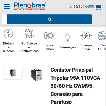
(51) 2101-6800
Pesquisar produtos
Elétrica
Hidráulicos
Fios e
Energia
EPIs 
e
e
Iluminação
Cabos
Solar
EPC
Telecom
Pneumáticos
Contator Principal
Tripolar 95A 110VCA
50/60 Hz CWM95
Conexão para
Parafuso