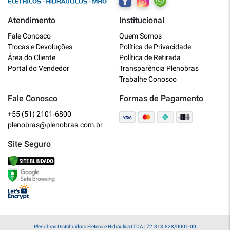
Atendimento
Institucional
Plenobras
Fale Conosco
Quem Somos
Online
Trocas e Devoluções
Política de Privacidade
Área do Cliente
Política de Retirada
Bem vindo a Plenobras! Aqui você
Portal do Vendedor
Transparência Plenobras
encontra toda a linha de materiais
Trabalhe Conosco
elétricos, hidráulicos e MRO.
Fale Conosco
Formas de Pagamento
+55 (51) 2101-6800
O que você deseja?
plenobras@plenobras.com.br
Dúvidas técnicas sobre produtos
Site Seguro
Informações sobre um pedido
Falar com um atendente
Plenobras Distribuidora Elétrica e Hidráulica LTDA | 72.313.828/0001-00