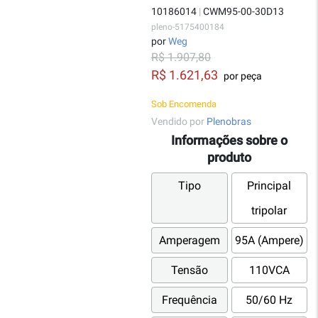
10186014
|
CWM95-00-30D13
pleno-5175400184
por
Weg
R$ 1.907,80
R$ 1.621,63
por peça
Sob Encomenda
Vendido por
Plenobras
Informações sobre o
produto
Tipo
Principal
tripolar
Amperagem
95A (Ampere)
Tensão
110VCA
Frequência
50/60 Hz