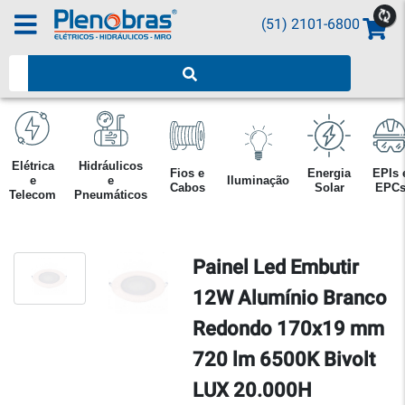
(51) 2101-6800
Pesquisar produtos
Elétrica
Hidráulicos
Fios e
Energia
EPIs 
e
e
Iluminação
Cabos
Solar
EPC
Telecom
Pneumáticos
Painel Led Embutir
12W Alumínio Branco
Redondo 170x19 mm
720 lm 6500K Bivolt
LUX 20.000H