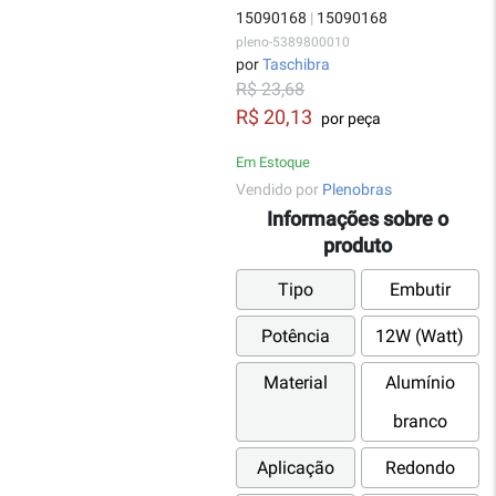
15090168
|
15090168
pleno-5389800010
por
Taschibra
R$ 23,68
R$ 20,13
por peça
Em Estoque
Vendido por
Plenobras
Informações sobre o
produto
Tipo
Embutir
Potência
12W (Watt)
Material
Alumínio
branco
Aplicação
Redondo