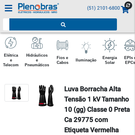
(51) 2101-6800
Pesquisar produtos
Elétrica
Hidráulicos
Fios e
Energia
EPIs 
e
e
Iluminação
Cabos
Solar
EPC
Telecom
Pneumáticos
Luva Borracha Alta
Tensão 1 kV Tamanho
10 (gg) Classe 0 Preta
Ca 29775 com
Etiqueta Vermelha