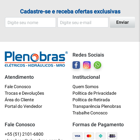
Cadastre-se e receba ofertas exclusivas
Enviar
Redes Sociais
Atendimento
Institucional
Plenobras
Fale Conosco
Quem Somos
Online
Trocas e Devoluções
Política de Privacidade
Área do Cliente
Política de Retirada
Bem vindo a Plenobras! Aqui você
Portal do Vendedor
Transparência Plenobras
encontra toda a linha de materiais
Trabalhe Conosco
elétricos, hidráulicos e MRO.
Fale Conosco
Formas de Pagamento
+55 (51) 2101-6800
O que você deseja?