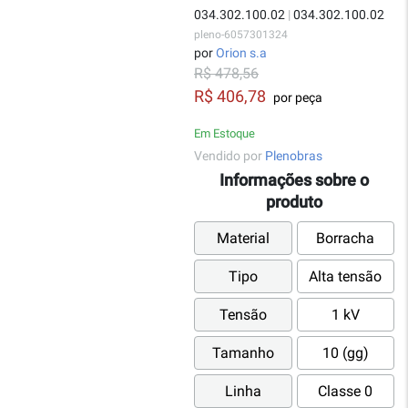
034.302.100.02
|
034.302.100.02
pleno-6057301324
por
Orion s.a
R$ 478,56
R$ 406,78
por peça
Em Estoque
Vendido por
Plenobras
Informações sobre o
produto
Material
Borracha
Tipo
Alta tensão
Tensão
1 kV
Tamanho
10 (gg)
Linha
Classe 0