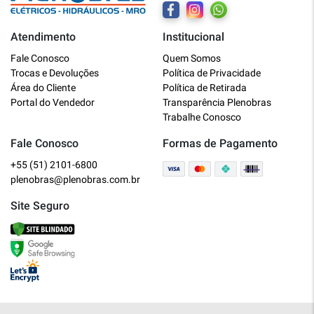
Atendimento
Institucional
Plenobras
Fale Conosco
Quem Somos
Online
Trocas e Devoluções
Política de Privacidade
Área do Cliente
Política de Retirada
Bem vindo a Plenobras! Aqui você
Portal do Vendedor
Transparência Plenobras
encontra toda a linha de materiais
Trabalhe Conosco
elétricos, hidráulicos e MRO.
Fale Conosco
Formas de Pagamento
+55 (51) 2101-6800
O que você deseja?
plenobras@plenobras.com.br
Dúvidas técnicas sobre produtos
Site Seguro
Informações sobre um pedido
Falar com um atendente