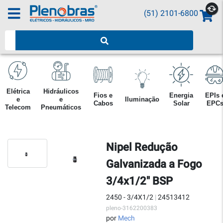
(51) 2101-6800
Pesquisar produtos
Elétrica
Hidráulicos
Fios e
Energia
EPIs 
e
e
Iluminação
Cabos
Solar
EPC
Telecom
Pneumáticos
Nipel Redução
Galvanizada a Fogo
3/4x1/2" BSP
2450 - 3/4X1/2
|
24513412
pleno-3162200383
por
Mech