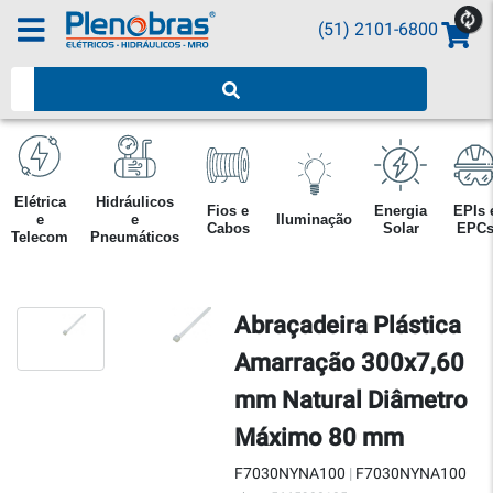
(51) 2101-6800
Pesquisar produtos
Elétrica
Hidráulicos
Fios e
Energia
EPIs 
e
e
Iluminação
Cabos
Solar
EPC
Telecom
Pneumáticos
Abraçadeira Plástica
Amarração 300x7,60
mm Natural Diâmetro
Máximo 80 mm
F7030NYNA100
|
F7030NYNA100