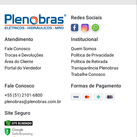
Redes Sociais
Atendimento
Institucional
Plenobras
Fale Conosco
Quem Somos
Online
Trocas e Devoluções
Política de Privacidade
Área do Cliente
Política de Retirada
Bem vindo a Plenobras! Aqui você
Portal do Vendedor
Transparência Plenobras
encontra toda a linha de materiais
Trabalhe Conosco
elétricos, hidráulicos e MRO.
Fale Conosco
Formas de Pagamento
+55 (51) 2101-6800
O que você deseja?
plenobras@plenobras.com.br
Dúvidas técnicas sobre produtos
Site Seguro
Informações sobre um pedido
Falar com um atendente