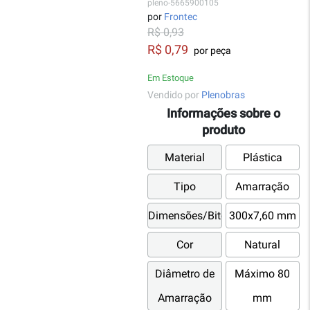
pleno-5665900105
por
Frontec
R$ 0,93
R$ 0,79
por peça
Em Estoque
Vendido por
Plenobras
Informações sobre o
produto
Material
Plástica
Tipo
Amarração
Dimensões/Bitola
300x7,60 mm
Cor
Natural
Diâmetro de
Máximo 80
Amarração
mm