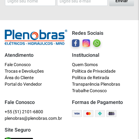
Enviar
Redes Sociais
Atendimento
Institucional
Plenobras
Fale Conosco
Quem Somos
Online
Trocas e Devoluções
Política de Privacidade
Área do Cliente
Política de Retirada
Bem vindo a Plenobras! Aqui você
Portal do Vendedor
Transparência Plenobras
encontra toda a linha de materiais
Trabalhe Conosco
elétricos, hidráulicos e MRO.
Fale Conosco
Formas de Pagamento
+55 (51) 2101-6800
O que você deseja?
plenobras@plenobras.com.br
Dúvidas técnicas sobre produtos
Site Seguro
Informações sobre um pedido