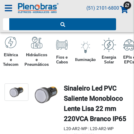
(51) 2101-6800
Pesquisar produtos
Elétrica
Hidráulicos
Fios e
Energia
EPIs 
e
e
Iluminação
Cabos
Solar
EPC
Telecom
Pneumáticos
Sinaleiro Led PVC
Saliente Monobloco
Lente Lisa 22 mm
220VCA Branco IP65
L20-AR2-WP
|
L20-AR2-WP