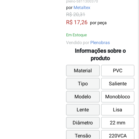
pleno-5811300370
por
Metaltex
R$ 20,31
R$ 17,26
por peça
Em Estoque
Vendido por
Plenobras
Informações sobre o
produto
Material
PVC
Tipo
Saliente
Modelo
Monobloco
Lente
Lisa
Diâmetro
22 mm
Tensão
220VCA