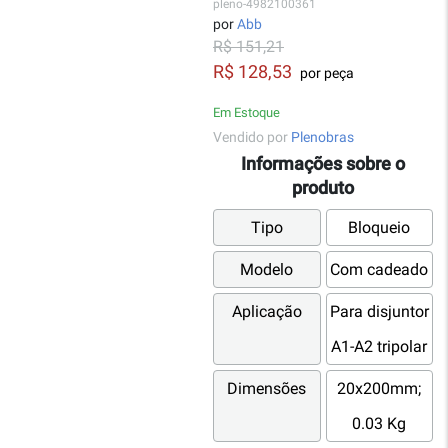
pleno-4982100361
por
Abb
R$ 151,21
R$ 128,53
por peça
Em Estoque
Vendido por
Plenobras
Informações sobre o
produto
Tipo
Bloqueio
Modelo
Com cadeado
Aplicação
Para disjuntor
A1-A2 tripolar
Dimensões
20x200mm;
0.03 Kg