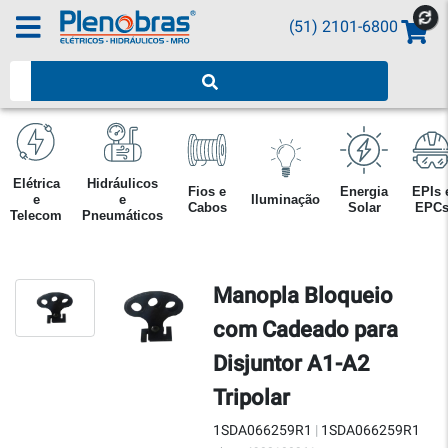
(51) 2101-6800
Pesquisar produtos
Elétrica
Hidráulicos
Fios e
Energia
EPIs 
e
e
Iluminação
Cabos
Solar
EPC
Telecom
Pneumáticos
Manopla Bloqueio
com Cadeado para
Disjuntor A1-A2
Tripolar
1SDA066259R1
|
1SDA066259R1