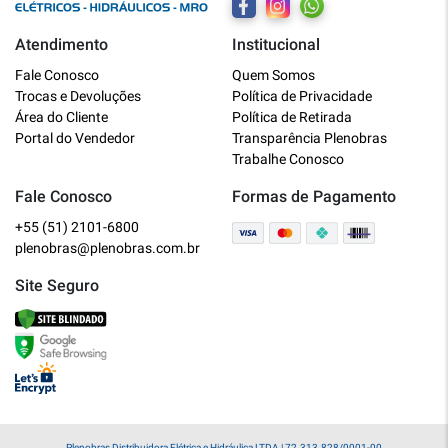
Atendimento
Institucional
Plenobras
Fale Conosco
Quem Somos
Online
Trocas e Devoluções
Política de Privacidade
Área do Cliente
Política de Retirada
Bem vindo a Plenobras! Aqui você
Portal do Vendedor
Transparência Plenobras
encontra toda a linha de materiais
Trabalhe Conosco
elétricos, hidráulicos e MRO.
Fale Conosco
Formas de Pagamento
+55 (51) 2101-6800
O que você deseja?
plenobras@plenobras.com.br
Dúvidas técnicas sobre produtos
Site Seguro
Informações sobre um pedido
Falar com um atendente
Plenobras Distribuidora Elétrica e Hidráulica LTDA | 72.313.828/0001-00