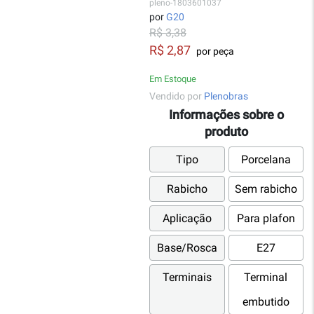
pleno-1803601037
por
G20
R$ 3,38
R$ 2,87
por peça
Em Estoque
Vendido por
Plenobras
Informações sobre o
produto
Tipo
Porcelana
Rabicho
Sem rabicho
Aplicação
Para plafon
Base/Rosca
E27
Terminais
Terminal
embutido