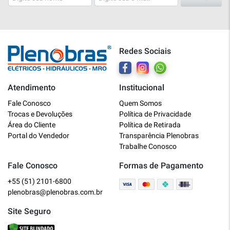
Redes Sociais
Atendimento
Institucional
Plenobras
Fale Conosco
Quem Somos
Online
Trocas e Devoluções
Política de Privacidade
Área do Cliente
Política de Retirada
Bem vindo a Plenobras! Aqui você
Portal do Vendedor
Transparência Plenobras
encontra toda a linha de materiais
Trabalhe Conosco
elétricos, hidráulicos e MRO.
Fale Conosco
Formas de Pagamento
+55 (51) 2101-6800
O que você deseja?
plenobras@plenobras.com.br
Dúvidas técnicas sobre produtos
Site Seguro
Informações sobre um pedido