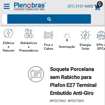
(51) 2101-6800
Pesquisar produtos
Elétrica
Hidráulicos
Fios e
Energia
EPIs 
e
e
Iluminação
Cabos
Solar
EPC
Telecom
Pneumáticos
Soquete Porcelana
sem Rabicho para
Plafon E27 Terminal
Embutido Anti-Giro
BPO27063
|
BPO27063