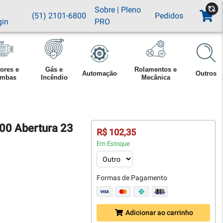
Sobre
|
Pleno
(51) 2101-6800
Pedidos
gin
PRO
ores e
Gás e
Rolamentos e
Automação
Outros
mbas
Incêndio
Mecânica
00 Abertura 23
R$ 102,35
Em Estoque
Formas de Pagamento
Adicionar ao carrinho