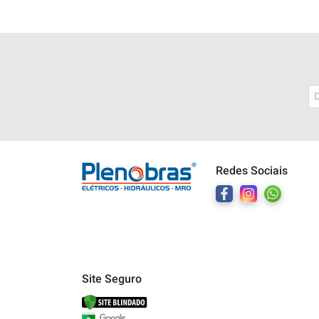
Plenobras
Online
Redes Sociais
Bem vindo a Plenobras! Aqui você
encontra toda a linha de materiais
elétricos, hidráulicos e MRO.
O que você deseja?
Dúvidas técnicas sobre produtos
Site Seguro
Informações sobre um pedido