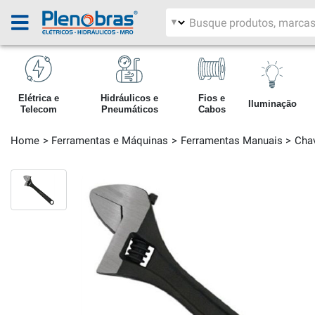
Filtrar por área
Pesquisar produtos
Elétrica e
Hidráulicos e
Fios e
Iluminação
Telecom
Pneumáticos
Cabos
Home
Ferramentas e Máquinas
Ferramentas Manuais
Cha