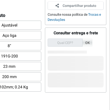
Compartilhar produto
Consulte nossa política de
Trocas e
uto
Devoluções
Ajustável
Consultar entrega e frete
Aço liga
OK
8"
191G-200
23 mm
200 mm
102mm; 0.24 Kg