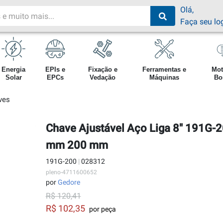
Olá,
Faça seu lo
Energia
EPIs e
Fixação e
Ferramentas e
Mot
Solar
EPCs
Vedação
Máquinas
Bo
ves
Chave Ajustável Aço Liga 8" 191G-2
mm 200 mm
191G-200
|
028312
pleno-4711600652
por
Gedore
R$ 120,41
R$ 102,35
por peça