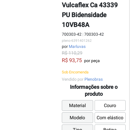
Vulcaflex Ca 43339
PU Bidensidade
10VB48A
700303-42
|
700303-42
pleno-6391401262
por
Marluvas
R$ 110,29
R$ 93,75
por peça
Sob Encomenda
Vendido por
Plenobras
Informações sobre o
produto
Material
Couro
Modelo
Com elástico
Tipo
Botina