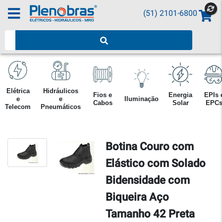
(51) 2101-6800
Pesquisar produtos
Elétrica
Hidráulicos
Fios e
Energia
EPIs 
e
e
Iluminação
Cabos
Solar
EPC
Telecom
Pneumáticos
Botina Couro com
Elástico com Solado
Bidensidade com
Biqueira Aço
Tamanho 42 Preta