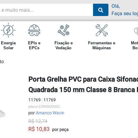
Olá,
Faça seu lo
Energia
EPIs e
Fixação e
Ferramentas e
Mot
Solar
EPCs
Vedação
Máquinas
Bo
to
Porta Grelha PVC para Caixa Sifon
Quadrada 150 mm Classe 8 Branca 
11769
|
11769
pleno-2399000002
por
Amanco Wavin
R$ 12,74
R$ 10,83
por peça