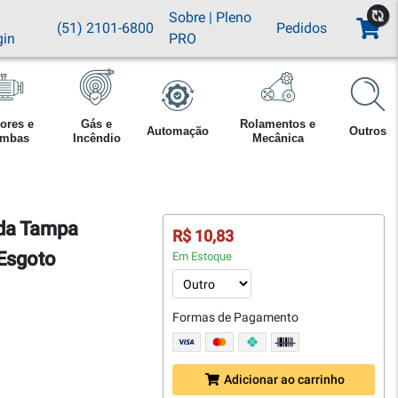
Sobre
|
Pleno
(51) 2101-6800
Pedidos
gin
PRO
ores e
Gás e
Rolamentos e
Automação
Outros
mbas
Incêndio
Mecânica
ada Tampa
R$ 10,83
Esgoto
Em Estoque
Formas de Pagamento
Adicionar ao carrinho