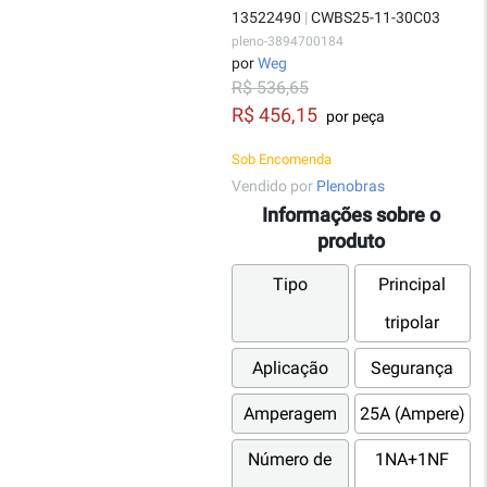
13522490
|
CWBS25-11-30C03
pleno-3894700184
por
Weg
R$ 536,65
R$ 456,15
por peça
Sob Encomenda
Vendido por
Plenobras
Informações sobre o
produto
Tipo
Principal
tripolar
Aplicação
Segurança
Amperagem
25A (Ampere)
Número de
1NA+1NF