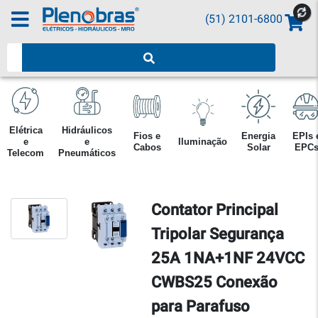
(51) 2101-6800
Pesquisar produtos
Elétrica
Hidráulicos
Fios e
Energia
EPIs 
e
e
Iluminação
Cabos
Solar
EPC
Telecom
Pneumáticos
Contator Principal
Tripolar Segurança
25A 1NA+1NF 24VCC
CWBS25 Conexão
para Parafuso