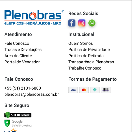
Redes Sociais
Atendimento
Institucional
Plenobras
Fale Conosco
Quem Somos
Online
Trocas e Devoluções
Política de Privacidade
Área do Cliente
Política de Retirada
Bem vindo a Plenobras! Aqui você
Portal do Vendedor
Transparência Plenobras
encontra toda a linha de materiais
Trabalhe Conosco
elétricos, hidráulicos e MRO.
Fale Conosco
Formas de Pagamento
+55 (51) 2101-6800
O que você deseja?
plenobras@plenobras.com.br
Dúvidas técnicas sobre produtos
Site Seguro
Informações sobre um pedido
Falar com um atendente