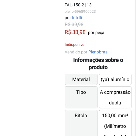
TAL-150-2
|
13
pleno-5968900023
por
Intelli
R$ 39,98
R$ 33,98
por peça
Indisponível
Vendido por
Plenobras
Informações sobre o
produto
Material
(ya) alumínio
Tipo
A compressão
dupla
Bitola
150,00 mm²
(Milímetro