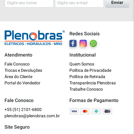
Enviar
Redes Sociais
Atendimento
Institucional
Plenobras
Fale Conosco
Quem Somos
Online
Trocas e Devoluções
Política de Privacidade
Área do Cliente
Política de Retirada
Bem vindo a Plenobras! Aqui você
Portal do Vendedor
Transparência Plenobras
encontra toda a linha de materiais
Trabalhe Conosco
elétricos, hidráulicos e MRO.
Fale Conosco
Formas de Pagamento
+55 (51) 2101-6800
O que você deseja?
plenobras@plenobras.com.br
Dúvidas técnicas sobre produtos
Site Seguro
Informações sobre um pedido