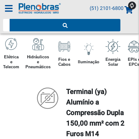
(51) 2101-6800
Pesquisar produtos
Elétrica
Hidráulicos
Fios e
Energia
EPIs 
e
e
Iluminação
Cabos
Solar
EPC
Telecom
Pneumáticos
Terminal (ya)
Alumínio a
Compressão Dupla
150,00 mm² com 2
Furos M14