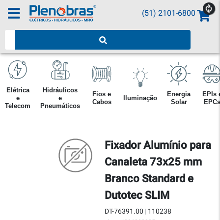
(51) 2101-6800
Pesquisar produtos
Elétrica
Hidráulicos
Fios e
Energia
EPIs 
e
e
Iluminação
Cabos
Solar
EPC
Telecom
Pneumáticos
Fixador Alumínio para
Canaleta 73x25 mm
Branco Standard e
Dutotec SLIM
DT-76391.00
|
110238