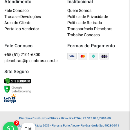
Atendimento
Institucional
Plenobras
Fale Conosco
Quem Somos
Online
Trocas e Devoluções
Política de Privacidade
Área do Cliente
Política de Retirada
Bem vindo a Plenobras! Aqui você
Portal do Vendedor
Transparência Plenobras
encontra toda a linha de materiais
Trabalhe Conosco
elétricos, hidráulicos e MRO.
Fale Conosco
Formas de Pagamento
+55 (51) 2101-6800
O que você deseja?
plenobras@plenobras.com.br
Dúvidas técnicas sobre produtos
Site Seguro
Informações sobre um pedido
Falar com um atendente
Plenobras Distribuidora Elétrica e Hidráulica LTDA | 72.313.828/0001-00
Av. Voluntários da Pátria, 2035 - Floresta, Porto Alegre - Rio Grande do Sul, 90230-011
Olá!