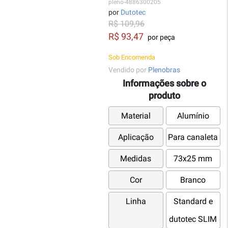
pleno-4886300205
por
Dutotec
R$ 109,96
R$ 93,47
por peça
Sob Encomenda
Vendido por
Plenobras
Informações sobre o
produto
Material
Alumínio
Aplicação
Para canaleta
Medidas
73x25 mm
Cor
Branco
Linha
Standard e
dutotec SLIM