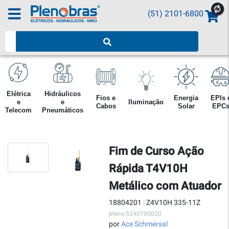
(51) 2101-6800
Pesquisar produtos
Elétrica
Hidráulicos
Fios e
Energia
EPIs 
e
e
Iluminação
Cabos
Solar
EPC
Telecom
Pneumáticos
Fim de Curso Ação
Rápida T4V10H
Metálico com Atuador
18804201
|
Z4V10H 335-11Z
pleno-5240700020
por
Ace Schmersal