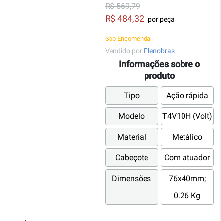
R$ 569,79
R$ 484,32
por peça
Sob Encomenda
Vendido por
Plenobras
Informações sobre o
produto
Tipo
Ação rápida
Modelo
T4V10H (Volt)
Material
Metálico
Cabeçote
Com atuador
Dimensões
76x40mm;
0.26 Kg