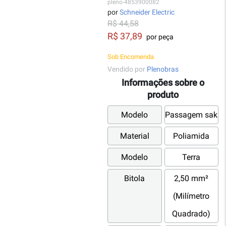
pleno-4853900082
por
Schneider Electric
R$ 44,58
R$ 37,89
por peça
Sob Encomenda
Vendido por
Plenobras
Informações sobre o
produto
Modelo
Passagem sak
Material
Poliamida
Modelo
Terra
Bitola
2,50 mm²
(Milímetro
Quadrado)