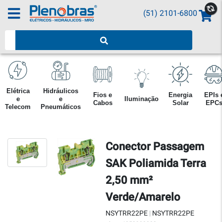
(51) 2101-6800
Pesquisar produtos
Elétrica
Hidráulicos
Fios e
Energia
EPIs 
e
e
Iluminação
Cabos
Solar
EPC
Telecom
Pneumáticos
Conector Passagem
SAK Poliamida Terra
2,50 mm²
Verde/Amarelo
NSYTRR22PE
|
NSYTRR22PE