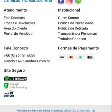
Atendimento
Institucional
Plenobras
Fale Conosco
Quem Somos
Online
Trocas e Devoluções
Política de Privacidade
Área do Cliente
Política de Retirada
Bem vindo a Plenobras! Aqui você
Portal do Vendedor
Transparência Plenobras
encontra toda a linha de materiais
Trabalhe Conosco
elétricos, hidráulicos e MRO.
Fale Conosco
Formas de Pagamento
+55 (51) 2101-6800
O que você deseja?
plenobras@plenobras.com.br
Dúvidas técnicas sobre produtos
Site Seguro
Informações sobre um pedido
Falar com um atendente
Plenobras Distribuidora Elétrica e Hidráulica LTDA | 72.313.828/0001-00