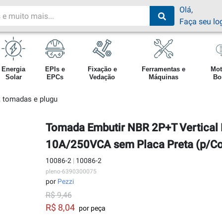
Olá,
Faça seu lo
Energia
EPIs e
Fixação e
Ferramentas e
Mot
Solar
EPCs
Vedação
Máquinas
Bo
s, tomadas e plugu
Tomada Embutir NBR 2P+T Vertical
10A/250VCA sem Placa Preta (p/Co
10086-2
|
10086-2
pleno-6390300075
por
Pezzi
R$ 9,46
R$ 8,04
por peça