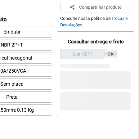
Compartilhar produto
Consulte nossa política de
Trocas e
uto
Devoluções
Embutir
Consultar entrega e frete
NBR 2P+T
OK
tical hexagonal
10A/250VCA
Sem placa
Preta
x50mm; 0.13 Kg