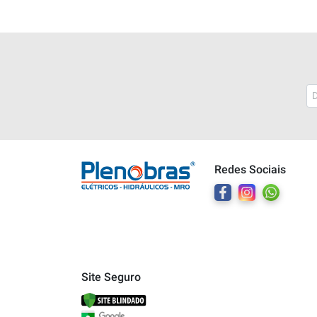
Plenobras
Online
Redes Sociais
Bem vindo a Plenobras! Aqui você
encontra toda a linha de materiais
elétricos, hidráulicos e MRO.
O que você deseja?
Dúvidas técnicas sobre produtos
Site Seguro
Informações sobre um pedido