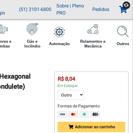
Sobre
|
Pleno
(51) 2101-6800
Pedidos
gin
PRO
ores e
Gás e
Rolamentos e
Automação
Outros
mbas
Incêndio
Mecânica
 Hexagonal
R$ 8,04
ndulete)
Em Estoque
Formas de Pagamento
Adicionar ao carrinho