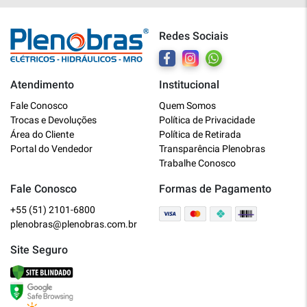
Redes Sociais
Atendimento
Institucional
Plenobras
Fale Conosco
Quem Somos
Online
Trocas e Devoluções
Política de Privacidade
Área do Cliente
Política de Retirada
Bem vindo a Plenobras! Aqui você
Portal do Vendedor
Transparência Plenobras
encontra toda a linha de materiais
Trabalhe Conosco
elétricos, hidráulicos e MRO.
Fale Conosco
Formas de Pagamento
+55 (51) 2101-6800
O que você deseja?
plenobras@plenobras.com.br
Dúvidas técnicas sobre produtos
Site Seguro
Informações sobre um pedido
Falar com um atendente