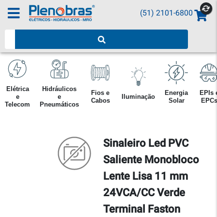
(51) 2101-6800
Pesquisar produtos
Elétrica
Hidráulicos
Fios e
Energia
EPIs 
e
e
Iluminação
Cabos
Solar
EPC
Telecom
Pneumáticos
Sinaleiro Led PVC
Saliente Monobloco
Lente Lisa 11 mm
24VCA/CC Verde
Terminal Faston