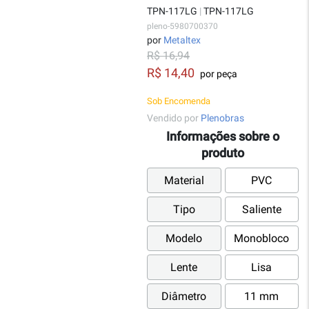
TPN-117LG
|
TPN-117LG
pleno-5980700370
por
Metaltex
R$ 16,94
R$ 14,40
por peça
Sob Encomenda
Vendido por
Plenobras
Informações sobre o
produto
Material
PVC
Tipo
Saliente
Modelo
Monobloco
Lente
Lisa
Diâmetro
11 mm